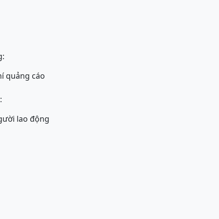
g:
hí quảng cáo
:
người lao động