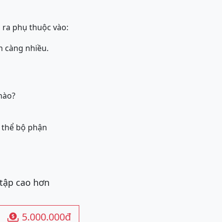
 ra phụ thuộc vào:
ọn càng nhiều.
nào?
g thể bộ phận
 tập cao hơn
5.000.000đ
