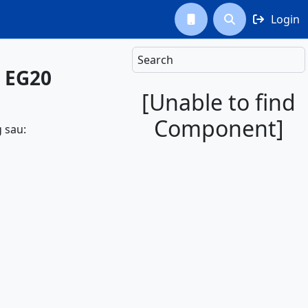
Login



Search
- EG20
[Unable to find
Component]
 sau: