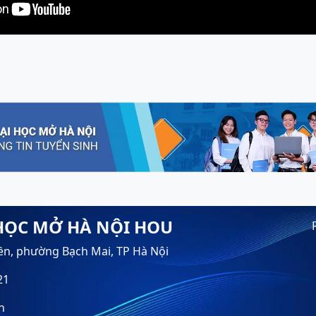
HỌC MỞ HÀ NỘI HOU
ền, phường Bạch Mai, TP Hà Nội
21
n