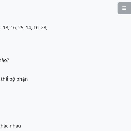

18, 16, 25, 14, 16, 28,
nào?
g thể bộ phận
 khác nhau