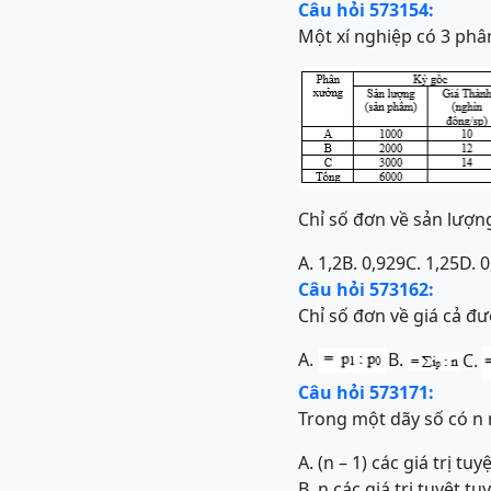
Câu hỏi 573154:
Một xí nghiệp có 3 phâ
Chỉ số đơn về sản lượng
A. 1,2
B. 0,929
C. 1,25
D. 0
Câu hỏi 573162:
Chỉ số đơn về giá cả đư
A.
B.
C.
Câu hỏi 573171:
Trong một dãy số có n 
A. (n – 1) các giá trị t
B. n các giá trị tuyệt 