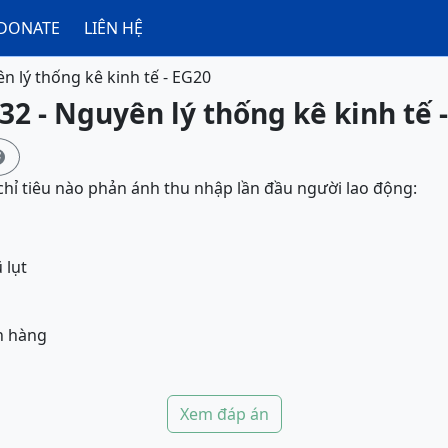
DONATE
LIÊN HỆ
n lý thống kê kinh tế - EG20
32 - Nguyên lý thống kê kinh tế 

 chỉ tiêu nào phản ánh thu nhập lần đầu người lao động:
 lụt
ân hàng
Xem đáp án