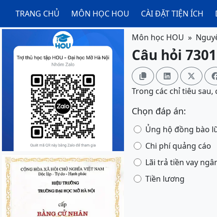
TRANG CHỦ
MÔN HỌC HOU
CÀI ĐẶT TIỆN ÍCH
Môn học HOU
Nguyê
Câu hỏi 7301



Trong các chỉ tiêu sau,
Chọn đáp án:
Ủng hộ đồng bào lũ
Chi phí quảng cáo
Lãi trả tiền vay ng
Tiền lương