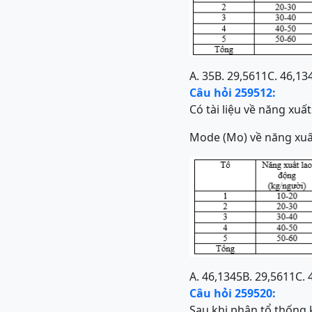
A. 35
B. 29,5611
C. 46,13
Câu hỏi 259512:
Có tài liệu về năng xuấ
Mode (Mo) về năng xuất
A. 46,1345
B. 29,5611
C. 
Câu hỏi 259520:
Sau khi phân tổ thống k