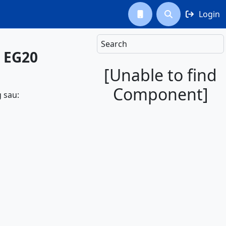
Login



Search
- EG20
[Unable to find
Component]
 sau: