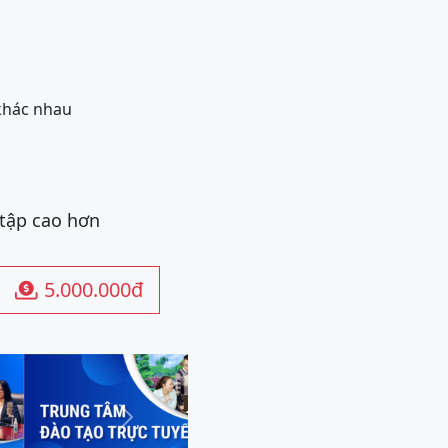
 khác nhau
 tập cao hơn
5.000.000đ

Next