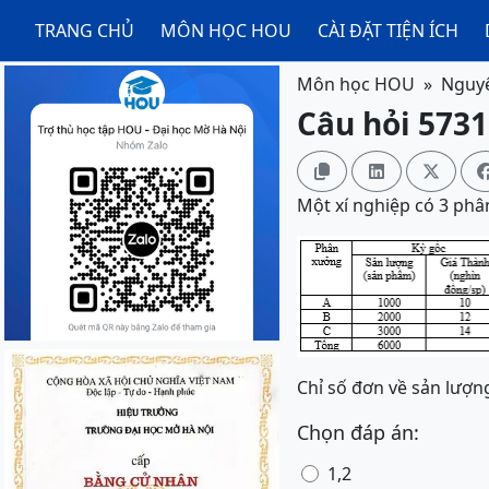
TRANG CHỦ
MÔN HỌC HOU
CÀI ĐẶT TIỆN ÍCH
Môn học HOU
Nguyê
Câu hỏi 5731



Một xí nghiệp có 3 phâ
Chỉ số đơn về sản lượng
Chọn đáp án:
1,2