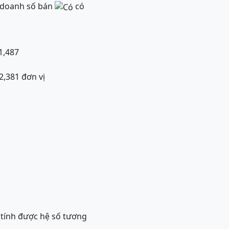
à doanh số bán
có
1,487
2,381 đơn vị
 tính được hệ số tương