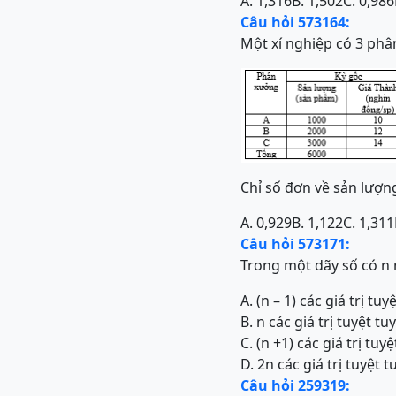
A. 1,316
B. 1,502
C. 0,986
Câu hỏi 573164:
Một xí nghiệp có 3 phâ
Chỉ số đơn về sản lượng
A. 0,929
B. 1,122
C. 1,311
Câu hỏi 573171:
Trong một dãy số có n 
A. (n – 1) các giá trị t
B. n các giá trị tuyệt 
C. (n +1) các giá trị t
D. 2n các giá trị tuyệt
Câu hỏi 259319: