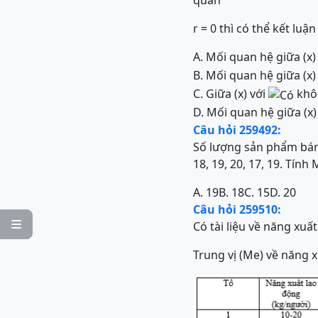
quan
r = 0 thì có thể kết luận
A. Mối quan hệ giữa (x)
B. Mối quan hệ giữa (x)
C. Giữa (x) với
khôn
D. Mối quan hệ giữa (x)
Câu hỏi 259492:
Số lượng sản phẩm bán ra
18, 19, 20, 17, 19. Tín
A. 19
B. 18
C. 15
D. 20
Câu hỏi 259510:

Có tài liệu về năng xuấ
Trung vị (Me) về năng 