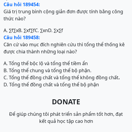
Câu hỏi 189454:
Giá trị trung bình cộng giản đơn được tính bằng công
thức nào?
A.
∑
f
∑
x
B.
∑
x
f
∑
f
C.
∑
x
n
D.
∑
x
∑
f
Câu hỏi 189458:
Căn cứ vào mục đích nghiên cứu thì tổng thể thống kê
được chia thành những loại nào?
A. Tổng thể bộc lộ và tổng thể tiềm ẩn
B. Tổng thể chung và tổng thể bộ phận.
C. Tổng thể đồng chất và tổng thể không đồng chất
.
D. Tổng thể đồng chất và tổng thể bộ phận
DONATE
Để giúp chúng tôi phát triển sản phẩm tốt hơn, đạt
kết quả học tập cao hơn