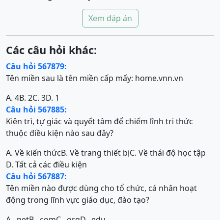
Xem đáp án
Các câu hỏi khác:
Câu hỏi 567879:
Tên miền sau là tên miền cấp mấy: home.vnn.vn
A. 4
B. 2
C. 3
D. 1
Câu hỏi 567885:
Kiên trì, tự giác và quyết tâm để chiếm lĩnh tri thức
thuộc điều kiện nào sau đây?
A. Về kiến thức
B. Về trang thiết bị
C. Về thái độ học tập
D. Tất cả các điều kiện
Câu hỏi 567887:
Tên miền nào được dùng cho tổ chức, cá nhân hoạt
động trong lĩnh vực giáo dục, đào tạo?
A. .net
B. .com
C. .org
D. .edu