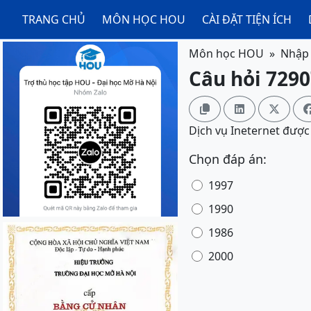
TRANG CHỦ
MÔN HỌC HOU
CÀI ĐẶT TIỆN ÍCH
Môn học HOU
Nhập 
Câu hỏi 7290



Dịch vụ Ineternet được
Chọn đáp án:
1997
1990
1986
2000