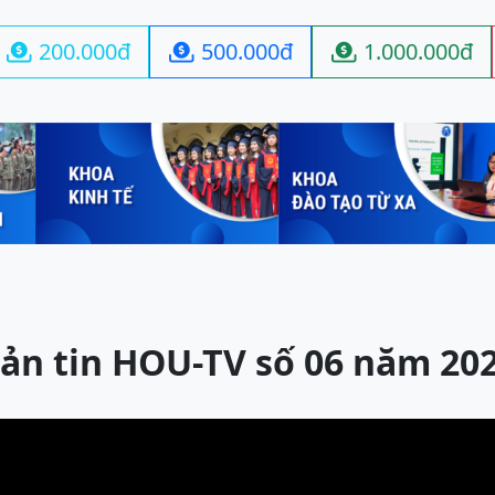
200.000đ
500.000đ
1.000.000đ



ản tin HOU-TV số 06 năm 20