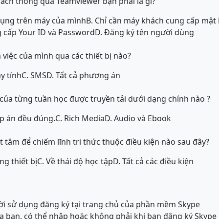
ách thông qua Teamviewer bạn phải là gì?
 dụng trên máy của mình
B. Chỉ cần máy khách cung cấp mật
g cấp Your ID và Password
D. Đăng ký tên người dùng
 việc của mình qua các thiết bị nào?
y tính
C. SMS
D. Tất cả phương án
 của từng tuần học được truyền tải dưới dạng chính nào ?
áp án đều đúng.
C. Rich Media
D. Audio và Ebook
yết tâm để chiếm lĩnh tri thức thuộc điều kiện nào sau đây?
ng thiết bị
C. Về thái độ học tập
D. Tất cả các điều kiện
ười sử dụng đăng ký tại trang chủ của phần mềm Skype
của bạn, có thể nhập hoặc không phải khi bạn đăng ký Skype