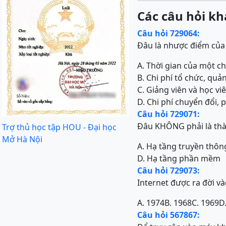
Các câu hỏi kh
Câu hỏi 729064:
Đâu là nhược điểm của 
A. Thời gian của một c
B. Chi phí tổ chức, quả
C. Giảng viên và học viê
D. Chi phí chuyển đổi, 
Câu hỏi 729071:
Đâu KHÔNG phải là thà
Trợ thủ học tập HOU - Đại học
Mở Hà Nội
A. Hạ tầng truyền thô
D. Hạ tầng phần mềm
Câu hỏi 729073:
Internet được ra đời v
A. 1974
B. 1968
C. 1969
D
Câu hỏi 567867: