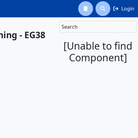
Login



Search
ning - EG38
[Unable to find
Component]