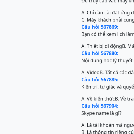
Để truy cập vào máy kh
A. Chỉ cần cài đặt ứng
C. Máy khách phải cun
Câu hỏi 567869:
Bạn có thể xem lịch làm
A. Thiết bị di động
B. Má
Câu hỏi 567880:
Nội dung học lý thuyết
A. Video
B. Tất cả các đ
Câu hỏi 567885:
Kiên trì, tự giác và qu
A. Về kiến thức
B. Về tra
Câu hỏi 567904:
Skype name là gì?
A. Là tài khoản mà ng
B. Là thông tin riêng 