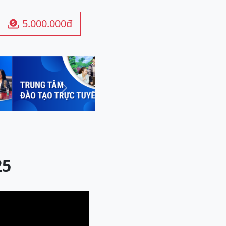
5.000.000đ

Next
25