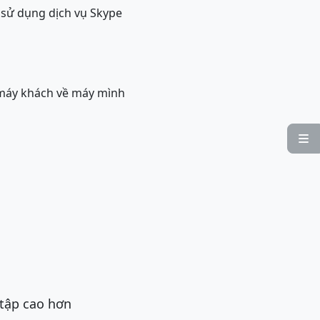
i sử dụng dịch vụ Skype
a máy khách về máy mình

 tập cao hơn