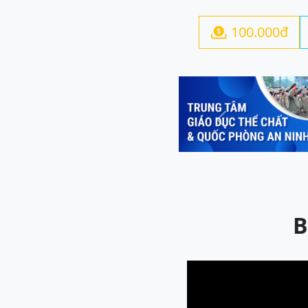
100.000đ

Previous
B