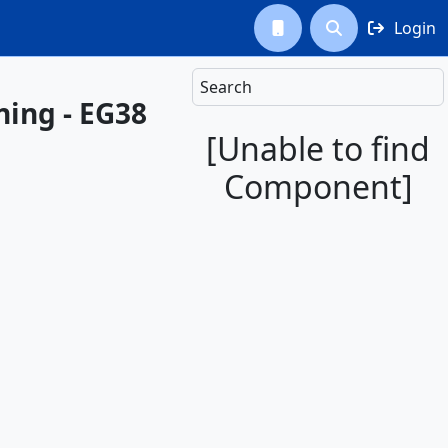
Login



Search
ning - EG38
[Unable to find
Component]