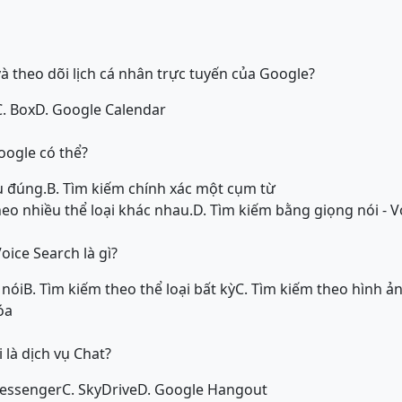
và theo dõi lịch cá nhân trực tuyến của Google?
C. Box
D. Google Calendar
oogle có thể?
u đúng.
B. Tìm kiếm chính xác một cụm từ
heo nhiều thể loại khác nhau.
D. Tìm kiếm bằng giọng nói - V
oice Search là gì?
 nói
B. Tìm kiếm theo thể loại bất kỳ
C. Tìm kiếm theo hình ả
óa
 là dịch vụ Chat?
Messenger
C. SkyDrive
D. Google Hangout