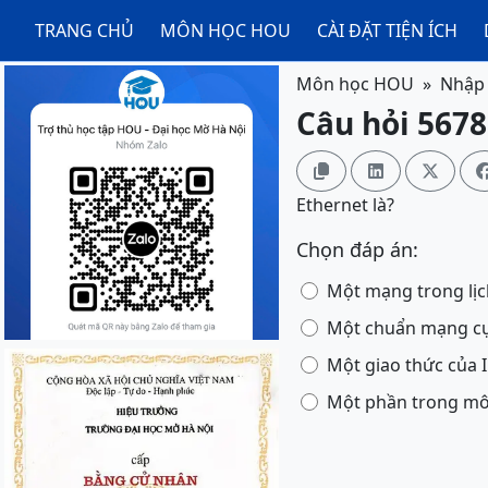
TRANG CHỦ
MÔN HỌC HOU
CÀI ĐẶT TIỆN ÍCH
Môn học HOU
Nhập 
Câu hỏi 5678



Ethernet là?
Chọn đáp án:
Một mạng trong lịch
Một chuẩn mạng cụ
Một giao thức của 
Một phần trong mô