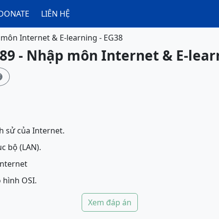
DONATE
LIÊN HỆ
môn Internet & E-learning - EG38
89 - Nhập môn Internet & E-lear

 sử của Internet.
c bộ (LAN).
Internet
 hình OSI.
Xem đáp án