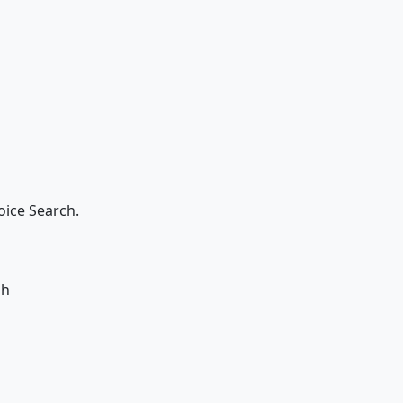
oice Search.
nh