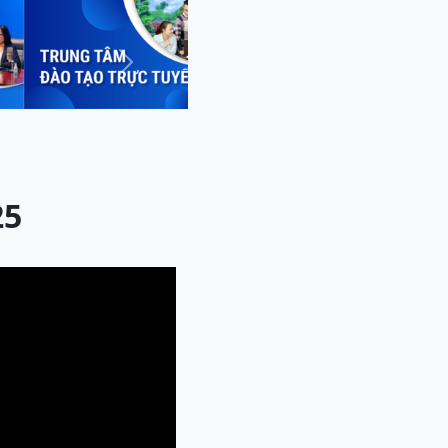
Next
25