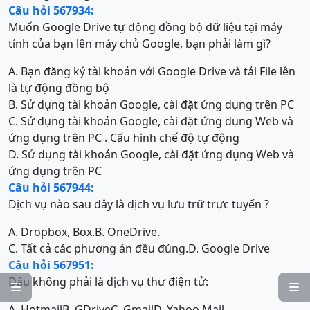
Câu hỏi 567934:
Muốn Google Drive tự động đồng bộ dữ liệu tại máy
tính của bạn lên máy chủ Google, bạn phải làm gì?
A. Bạn đăng ký tài khoản với Google Drive và tải File lên
là tự động đồng bộ
B. Sử dụng tài khoản Google, cài đặt ứng dụng trên PC
C. Sử dụng tài khoản Google, cài đặt ứng dụng Web và
ứng dụng trên PC . Cấu hình chế độ tự động
D. Sử dụng tài khoản Google, cài đặt ứng dụng Web và
ứng dụng trên PC
Câu hỏi 567944:
Dịch vụ nào sau đây là dịch vụ lưu trữ trực tuyến ?
A. Dropbox, Box.
B. OneDrive.
C. Tất cả các phương án đều đúng.
D. Google Drive
Câu hỏi 567951:
Đâu không phải là dịch vụ thư điện tử:


A. Hotmail
B. GDrive
C. Gmail
D. Yahoo Mail