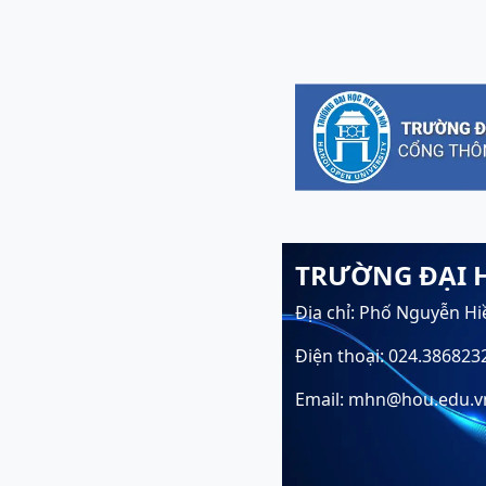
TRƯỜNG ĐẠI 
Địa chỉ: Phố Nguyễn Hi
Điện thoại: 024.386823
Email: mhn@hou.edu.v