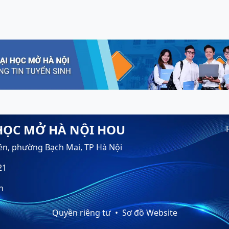
HỌC MỞ HÀ NỘI HOU
ền, phường Bạch Mai, TP Hà Nội
21
n
Quyền riêng tư
Sơ đồ Website