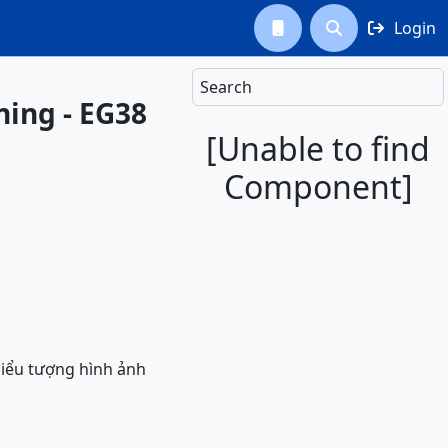
Login



Search
ning - EG38
[Unable to find
Component]
biểu tượng hình ảnh