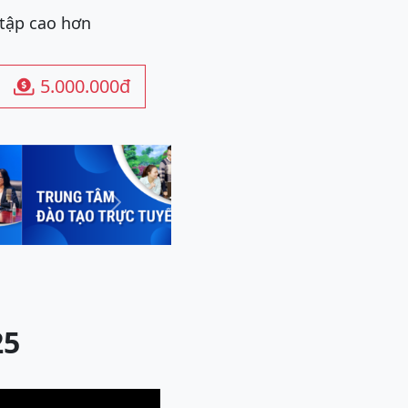
 tập cao hơn
5.000.000đ

Next
25