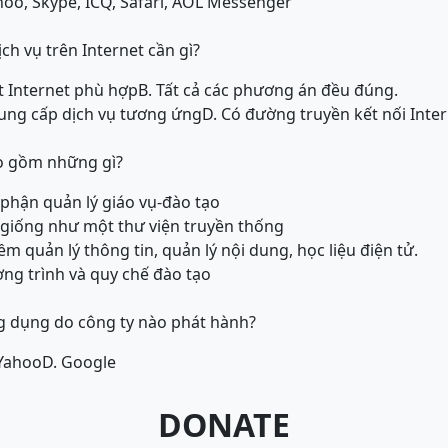
oo, Skype, ICQ, Safari, AOL Messenger
ch vụ trên Internet cần gì?
ệt Internet phù hợp
B. Tất cả các phương án đều đúng.
cung cấp dịch vụ tương ứng
D. Có đường truyền kết nối Inte
o gồm những gì?
 phận quản lý giáo vụ-đào tạo
ng giống như một thư viện truyền thống
 quản lý thông tin, quản lý nội dung, học liệu điện tử.
ơng trình và quy chế đào tạo
ng dụng do công ty nào phát hành?
 Yahoo
D. Google
DONATE