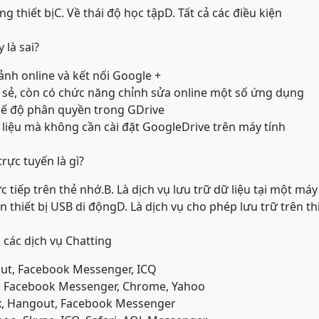
ng thiết bị
C. Về thái độ học tập
D. Tất cả các điều kiện
 là sai?
ảnh online và kết nối Google +
a sẻ, còn có chức năng chỉnh sửa online một số ứng dụng
chế độ phân quyền trong GDrive
liệu mà không cần cài đặt GoogleDrive trên máy tính
trực tuyến là gì?
ực tiếp trên thẻ nhớ.
B. Là dịch vụ lưu trữ dữ liệu tại một máy
ên thiết bị USB di động
D. Là dịch vụ cho phép lưu trữ trên th
ác dịch vụ Chatting
out, Facebook Messenger, ICQ
Q, Facebook Messenger, Chrome, Yahoo
ox, Hangout, Facebook Messenger