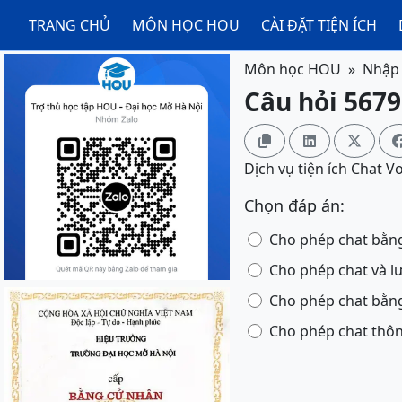
TRANG CHỦ
MÔN HỌC HOU
CÀI ĐẶT TIỆN ÍCH
Môn học HOU
Nhập 
Câu hỏi 5679



Dịch vụ tiện ích Chat Vo
Chọn đáp án:
Cho phép chat bằng
Cho phép chat và lư
Cho phép chat bằng
Cho phép chat thôn