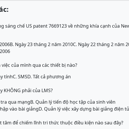
ác:
 sáng chế US patent 7669123 về những khía cạnh của News 
 2006
B. Ngày 23 tháng 2 năm 2010
C. Ngày 22 tháng 2 năm 
 2006
 việc của mình qua các thiết bị nào?
y tính
C. SMS
D. Tất cả phương án
ây KHÔNG phải của LMS?
m tra qua mạng
B. Quản lý tiến độ học tập của sinh viên
nhập vào bài giảng
D. Quản lý việc xây dựng bài giảng điện t
yết tâm để chiếm lĩnh tri thức thuộc điều kiện nào sau đây?