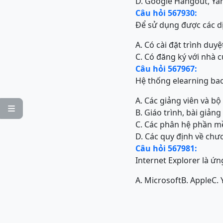
D. Google Hangout, Yah
Câu hỏi 567930:
Để sử dụng được các dị
A. Có cài đặt trình duy
C. Có đăng ký với nhà 
Câu hỏi 567967:
Hệ thống elearning ba
A. Các giảng viên và bộ

B. Giáo trình, bài giả
C. Các phân hệ phần mềm
D. Các quy định về chư
Câu hỏi 567981:
Internet Explorer là ứ
A. Microsoft
B. Apple
C.