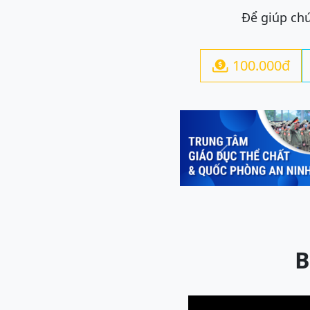
Để giúp chú
100.000đ

Previous
B