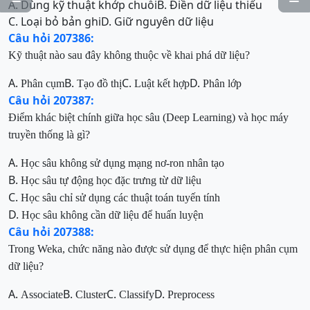
A. Dùng kỹ thuật khớp chuỗi
B. Điền dữ liệu thiếu
C. Loại bỏ bản ghi
D. Giữ nguyên dữ liệu
Câu hỏi 207386:
Kỹ thuật nào sau đây không thuộc về khai phá dữ liệu?
A.
B.
C.
D.
Phân cụm
Tạo đồ thị
Luật kết hợp
Phân lớp
Câu hỏi 207387:
Điểm khác biệt chính giữa học sâu (Deep Learning) và học máy
truyền thống là gì?
A.
Học sâu không sử dụng mạng nơ-ron nhân tạo
B.
Học sâu tự động học đặc trưng từ dữ liệu
C.
Học sâu chỉ sử dụng các thuật toán tuyến tính
D.
Học sâu không cần dữ liệu để huấn luyện
Câu hỏi 207388:
Trong Weka, chức năng nào được sử dụng để thực hiện phân cụm
dữ liệu?
A.
B.
C.
D.
Associate
Cluster
Classify
Preprocess