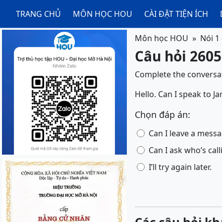
TRANG CHỦ
MÔN HỌC HOU
CÀI ĐẶT TIỆN ÍCH
Môn học HOU
Nói 1
Câu hỏi 2605
Complete the conversat
Hello. Can I speak to Ja
Chọn đáp án:
Can I leave a mess
Can I ask who’s call
I’ll try again later.
Các câu hỏi kh