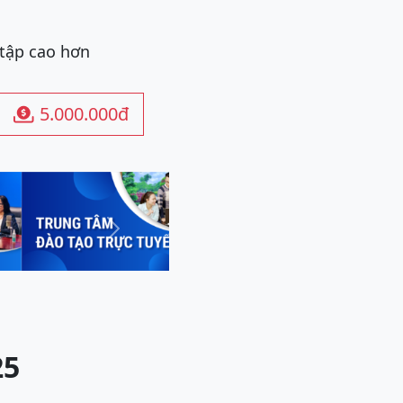
 tập cao hơn
5.000.000đ

Next
25