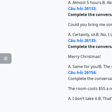
A. Almost 5 hours.
B. Ab
Câu hỏi 26133:
Complete the conversa
Could you bring me so
A. Certainly, sir.
B. No, I 
Câu hỏi 26135:
Complete the conversa
Merry Christmas!

A. Same for you!
B. The
Câu hỏi 26154:
Complete the conversat
The room costs $55 a n
A. I don’t take it.
B. That’