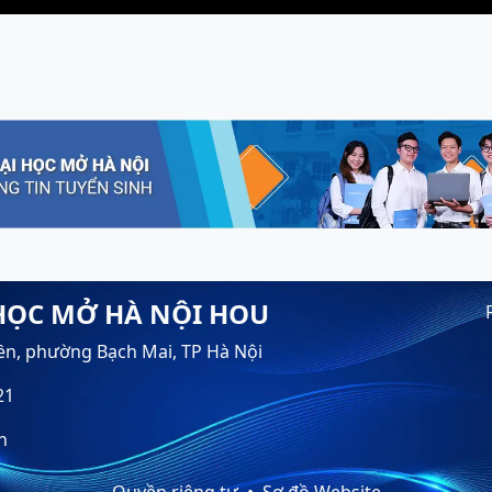
HỌC MỞ HÀ NỘI HOU
ền, phường Bạch Mai, TP Hà Nội
21
n