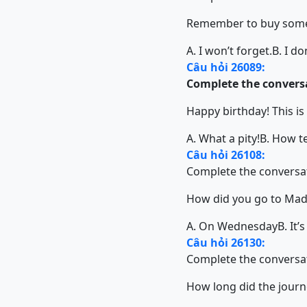
Remember to buy some
A. I won’t forget.
B. I do
Câu hỏi 26089:
Complete the conversa
Happy birthday! This is
A. What a pity!
B. How te
Câu hỏi 26108:
Complete the conversat
How did you go to Mad
A. On Wednesday
B. It’
Câu hỏi 26130:
Complete the conversat
How long did the journ