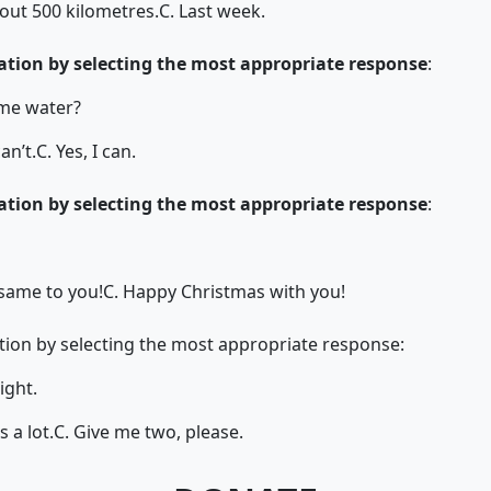
out 500 kilometres.
C. Last week.
tion by selecting the most appropriate response
:
me water?
can’t.
C. Yes, I can.
tion by selecting the most appropriate response
:
 same to you!
C. Happy Christmas with you!
ion by selecting the most appropriate response:
ight.
s a lot.
C. Give me two, please.