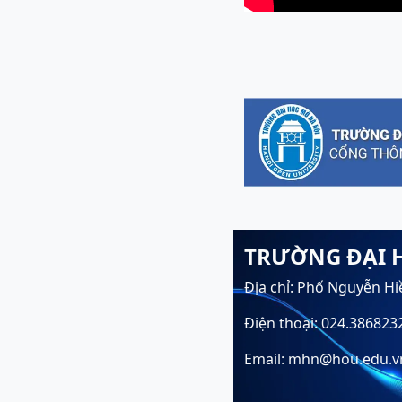
TRƯỜNG ĐẠI 
Địa chỉ: Phố Nguyễn Hi
Điện thoại: 024.386823
Email: mhn@hou.edu.v