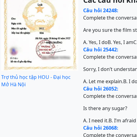
Câu hỏi 24248:
Complete the conversat
Are you sure the film st
A. Yes, I do
B. Yes, I am
C
Câu hỏi 25442:
Complete the conversat
Sorry, I don’t understa
Trợ thủ học tập HOU - Đại học
A. Let me explain.
B. I d
Mở Hà Nội
Câu hỏi 26052:
Complete the conversat
Is there any sugar?
A. I need it.
B. I’m afraid
Câu hỏi 26068:
Complete the conversat