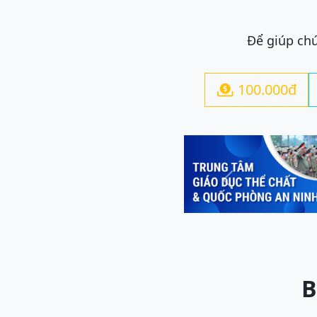
Để giúp chú
100.000đ

Previous
B