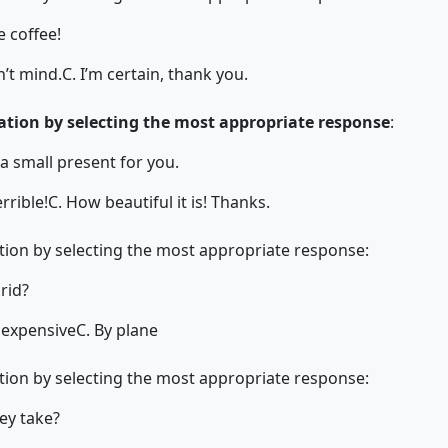
 coffee!
n’t mind.
C. I’m certain, thank you.
tion by selecting the most appropriate response
:
 a small present for you.
rrible!
C. How beautiful it is! Thanks.
ion by selecting the most appropriate response:
rid?
s expensive
C. By plane
ion by selecting the most appropriate response:
ey take?