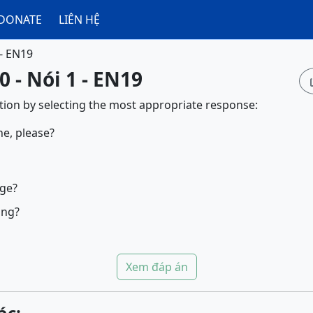
DONATE
LIÊN HỆ
 - EN19
0 - Nói 1 - EN19
ion by selecting the most appropriate response:
ne, please?
age?
ing?
Xem đáp án
ác: