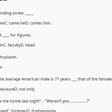
inding street _____
ome
C. came he
D. comes him
 ____ for figures.
in
C. faculty
D. head
nthusiasm.
in
the average American male is 71 years ___ that of the female 
 because
D. not only
me home last night”. - “Weren’t you ................?”
ened
C. frighten
D. frighteningly