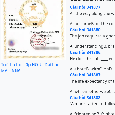
Câu hỏi 341877:
All the way along the w
A. he come
B. did he c
Câu hỏi 341880:
The job requires a good
A. understanding
B. bra
Câu hỏi 341886:
He does his job ____ e
Trợ thủ học tập HOU - Đại học
A. about
B. with
C. on
D. 
Mở Hà Nội
Câu hỏi 341887:
The life expectancy of 
A. while
B. otherwise
C.
Câu hỏi 341888:
“A man started to follow 
A. frightening
B. fright