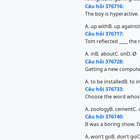
Câu hỏi 376716:
The boy is hyperactive. 
A. up with
B. up against
Câu hỏi 376717:
Tom reflected ____ the 
A. in
B. about
C. on
D.
Ø
Câu hỏi 376728:
Getting a new computer
A. to be installed
B. to i
Câu hỏi 376733:
Choose the word whose 
A. zoology
B. cement
C. 
Câu hỏi 376740:
It was a boring show. I’
A. won’t go
B. don’t go
C