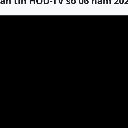
ản tin HOU-TV số 06 năm 20