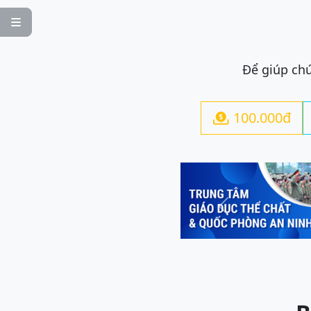

Để giúp chú
100.000đ

Previous