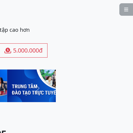

 tập cao hơn
5.000.000đ

Next