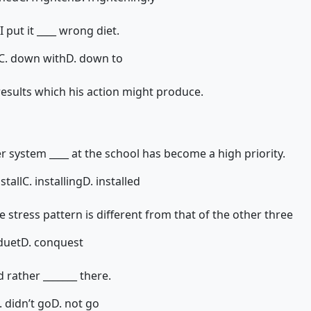
I put it ____ wrong diet.
C. down with
D. down to
results which his action might produce.
 system ____ at the school has become a high priority.
nstall
C. installing
D. installed
stress pattern is different from that of the other three
duet
D. conquest
d rather _______ there.
. didn’t go
D. not go