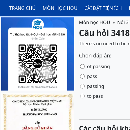
TRANG CHỦ
MÔN HỌC HOU
CÀI ĐẶT TIỆN ÍCH
Môn học HOU
Nói 3
Câu hỏi 3418
There’s no need to be n
Chọn đáp án:
of passing
pass
passing
to pass
Các câu hỏi kh