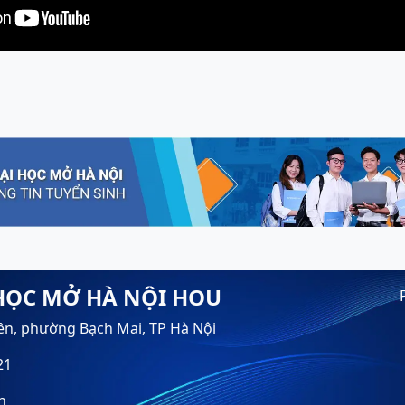
HỌC MỞ HÀ NỘI HOU
ền, phường Bạch Mai, TP Hà Nội
21
n