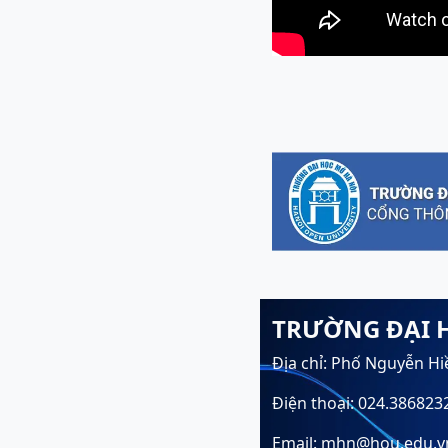
TRƯỜNG ĐẠI 
Địa chỉ: Phố Nguyễn Hi
Điện thoại: 024.386823
Email: mhn@hou.edu.v