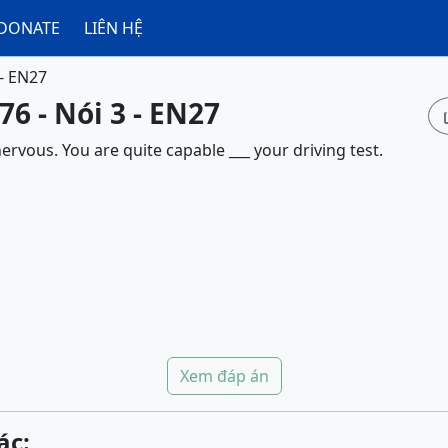
DONATE
LIÊN HỆ
 - EN27
76 - Nói 3 - EN27
ervous. You are quite capable ___ your driving test.
Xem đáp án
ác: