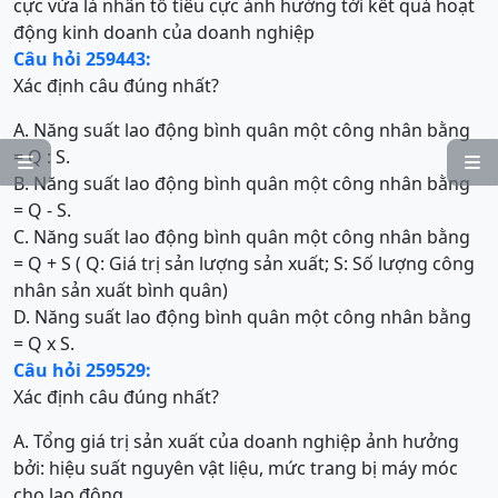
cực vừa là nhân tố tiêu cực ảnh hưởng tới kết quả hoạt
động kinh doanh của doanh nghiệp
Câu hỏi 259443:
Xác định câu đúng nhất?
A. Năng suất lao động bình quân một công nhân bằng
= Q : S.


B. Năng suất lao động bình quân một công nhân bằng
= Q - S.
C. Năng suất lao động bình quân một công nhân bằng
= Q + S ( Q: Giá trị sản lượng sản xuất; S: Số lượng công
nhân sản xuất bình quân)
D. Năng suất lao động bình quân một công nhân bằng
= Q x S.
Câu hỏi 259529:
Xác định câu đúng nhất?
A. Tổng giá trị sản xuất của doanh nghiệp ảnh hưởng
bởi: hiệu suất nguyên vật liệu, mức trang bị máy móc
cho lao động.