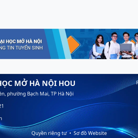
HỌC MỞ HÀ NỘI HOU
ền, phường Bạch Mai, TP Hà Nội
21
n
Quyền riêng tư
Sơ đồ Website