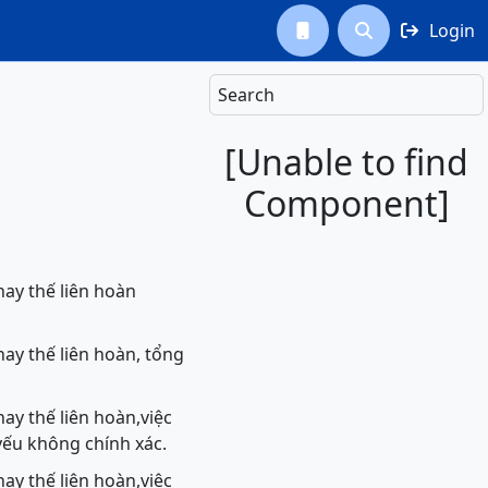
Login



Search
[Unable to find
Component]
hay thế liên hoàn
hay thế liên hoàn, tổng
ay thế liên hoàn,việc
yếu không chính xác.
ay thế liên hoàn,việc