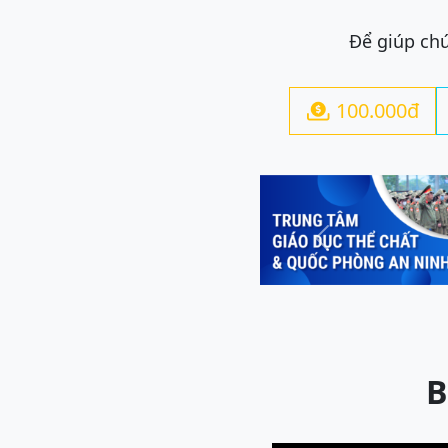
Để giúp chú
100.000đ

Previous
B