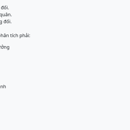
 đối.
 quân.
g đối.
hân tích phải:
ưởng
anh