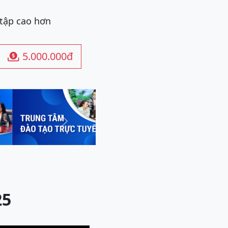
 tập cao hơn
5.000.000đ

Next
25