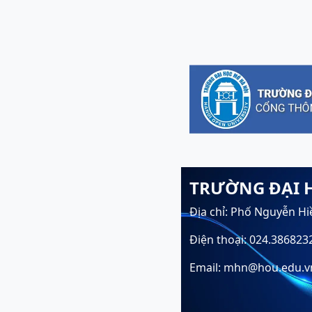
TRƯỜNG ĐẠI 
Địa chỉ: Phố Nguyễn Hi
Điện thoại: 024.386823
Email: mhn@hou.edu.v