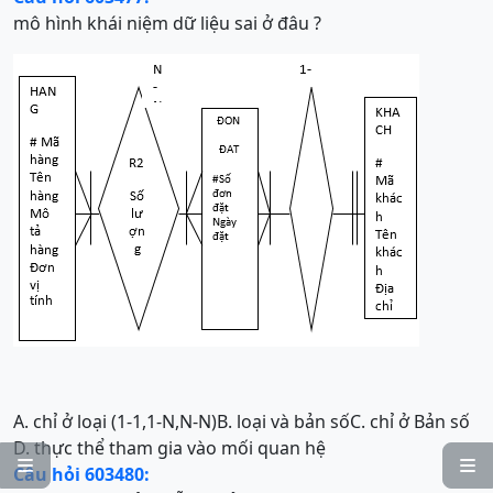
mô hình khái niệm dữ liệu sai ở đâu ?
A. chỉ ở loại (1-1,1-N,N-N)
B. loại và bản số
C. chỉ ở Bản số
D. thực thể tham gia vào mối quan hệ


Câu hỏi 603480: