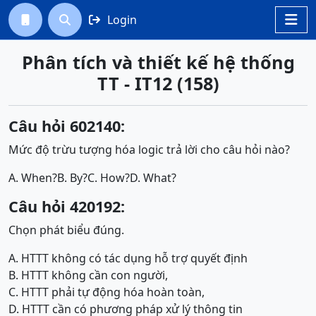
Login




Phân tích và thiết kế hệ thống
TT - IT12 (158)
Câu hỏi 602140:
Mức độ trừu tượng hóa logic trả lời cho câu hỏi nào?
A. When?
B. By?
C. How?
D. What?
Câu hỏi 420192:
Chọn phát biểu đúng.
A. HTTT không có tác dụng hỗ trợ quyết định
B. HTTT không cần con người,
C. HTTT phải tự động hóa hoàn toàn,
D. HTTT cần có phương pháp xử lý thông tin