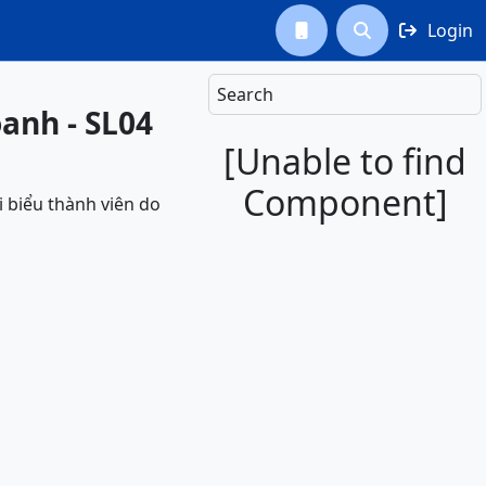
Login



Search
oanh - SL04
[Unable to find
Component]
i biểu thành viên do