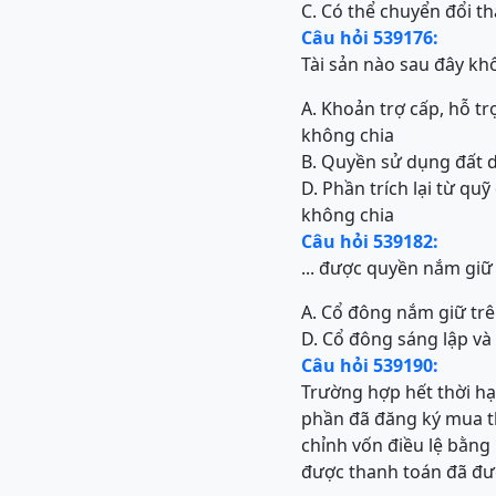
C. Có thể chuyển đổi t
Câu hỏi 539176:
Tài sản nào sau đây khô
A. Khoản trợ cấp, hỗ t
không chia
B. Quyền sử dụng đất d
D. Phần trích lại từ qu
không chia
Câu hỏi 539182:
... được quyền nắm giữ
A. Cổ đông nắm giữ tr
D. Cổ đông sáng lập và
Câu hỏi 539190:
Trường hợp hết thời h
phần đã đăng ký mua thì
chỉnh vốn điều lệ bằng
được thanh toán đã đượ