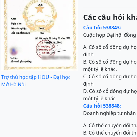
Các câu hỏi kh
Câu hỏi 538843:
Cuộc họp Đại hội đồng 
A. Có số cổ đông dự họp
định
B. Có số cổ đông dự họ
một tỷ lệ khác.
C. Có số cổ đông dự họp
Trợ thủ học tập HOU - Đại học
định
Mở Hà Nội
D. Có số cổ đông dự họ
một tỷ lệ khác.
Câu hỏi 538848:
Doanh nghiệp tư nhân .
A. Có thể chuyển đổi t
B. Có thể chuyển đổi t