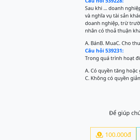
Câu hỏi 539228:
Sau khi ... doanh nghi
và nghĩa vụ tài sản kh
doanh nghiệp, trừ trư
nhân có thoả thuận kh
A. Bán
B. Mua
C. Cho th
Câu hỏi 539231:
Trong quá trình hoạt đ
A. Có quyền tăng hoặc
C. Không có quyền giả
Để giúp chú
100.000đ
