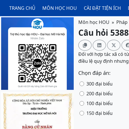
TRANG CHỦ
MÔN HỌC HOU
CÀI ĐẶT TIỆN ÍCH
Môn học HOU
Pháp 
Câu hỏi 5388



Đối với hợp tác xã có t
điều lệ quy định nhưng 
Chọn đáp án:
300 đại biểu
200 đại biểu
100 đại biểu
150 đại biểu