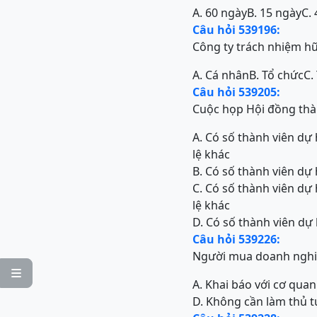
A. 60 ngày
B. 15 ngày
C.
Câu hỏi 539196:
Công ty trách nhiệm hữ
A. Cá nhân
B. Tổ chức
C.
Câu hỏi 539205:
Cuộc họp Hội đồng thàn
A. Có số thành viên dự 
lệ khác
B. Có số thành viên dự 
C. Có số thành viên dự 
lệ khác
D. Có số thành viên dự 
Câu hỏi 539226:
Người mua doanh nghiệ

A. Khai báo với cơ quan
D. Không cần làm thủ t