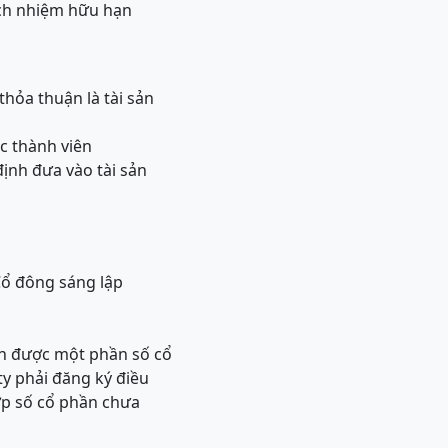
ách nhiệm hữu hạn
hỏa thuận là tài sản
ác thành viên
định đưa vào tài sản
Cổ đông sáng lập
án được một phần số cổ
ty phải đăng ký điều
ợp số cổ phần chưa