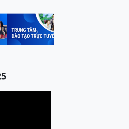
Next
25