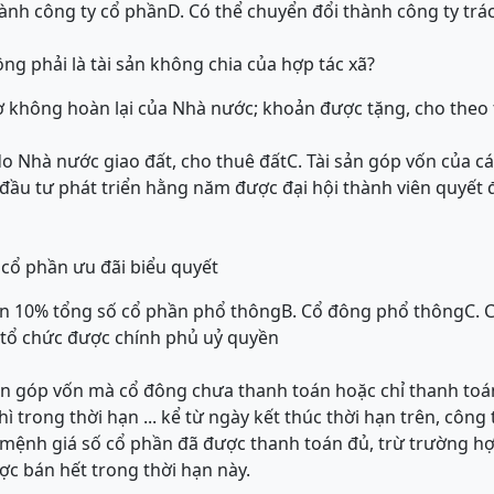
hành công ty cổ phần
D. Có thể chuyển đổi thành công ty tr
ng phải là tài sản không chia của hợp tác xã?
rợ không hoàn lại của Nhà nước; khoản được tặng, cho theo t
o Nhà nước giao đất, cho thuê đất
C. Tài sản góp vốn của c
ỹ đầu tư phát triển hằng năm được đại hội thành viên quyết 
 cổ phần ưu đãi biểu quyết
ên 10% tổng số cổ phần phổ thông
B. Cổ đông phổ thông
C. 
 tổ chức được chính phủ uỷ quyền
ạn góp vốn mà cổ đông chưa thanh toán hoặc chỉ thanh to
 trong thời hạn ... kể từ ngày kết thúc thời hạn trên, công 
 mệnh giá số cổ phần đã được thanh toán đủ, trừ trường h
c bán hết trong thời hạn này.