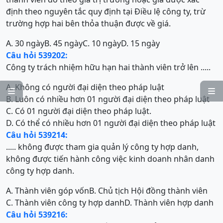
định theo nguyên tắc quy định tại Điều lệ công ty, trừ
trường hợp hai bên thỏa thuận được về giá.
A. 30 ngày
B. 45 ngày
C. 10 ngày
D. 15 ngày
Câu hỏi 539202:
Công ty trách nhiệm hữu hạn hai thành viên trở lên .....
A. Không có người đại diện theo pháp luật


B. Luôn có nhiều hơn 01 người đại diện theo pháp luật
C. Có 01 người đại diện theo pháp luật.
D. Có thể có nhiều hơn 01 người đại diện theo pháp luật
Câu hỏi 539214:
..... không được tham gia quản lý công ty hợp danh,
không được tiến hành công việc kinh doanh nhân danh
công ty hợp danh.
A. Thành viên góp vốn
B. Chủ tịch Hội đồng thành viên
C. Thành viên công ty hợp danh
D. Thành viên hợp danh
Câu hỏi 539216: