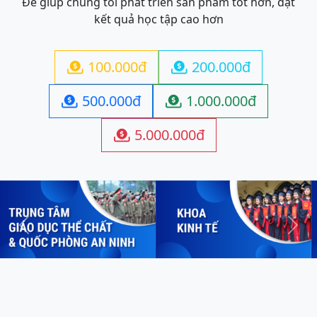
Để giúp chúng tôi phát triển sản phẩm tốt hơn, đạt
kết quả học tập cao hơn
100.000đ
200.000đ


500.000đ
1.000.000đ


5.000.000đ

Previous
Next