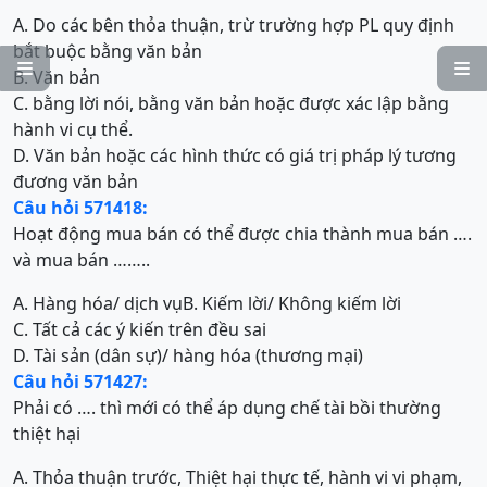
A. Do các bên thỏa thuận, trừ trường hợp PL quy định
bắt buộc bằng văn bản


B. Văn bản
C. bằng lời nói, bằng văn bản hoặc được xác lập bằng
hành vi cụ thể.
D. Văn bản hoặc các hình thức có giá trị pháp lý tương
đương văn bản
Câu hỏi 571418:
Hoạt động mua bán có thể được chia thành mua bán ….
và mua bán ……..
A. Hàng hóa/ dịch vụ
B. Kiếm lời/ Không kiếm lời
C. Tất cả các ý kiến trên đều sai
D. Tài sản (dân sự)/ hàng hóa (thương mại)
Câu hỏi 571427:
Phải có …. thì mới có thể áp dụng chế tài bồi thường
thiệt hại
A. Thỏa thuận trước, Thiệt hại thực tế, hành vi vi phạm,