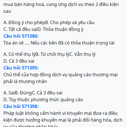
mua bán hàng hoá, cung ứng dịch vụ theo 2 điều kiện
sau
A. Đồng ý cho phép
B. Cho phép và yêu cầu
C. Tất cả đều sai
D. Thỏa thuận đồng ý
Câu hỏi 571386:
Tòa án sẽ …. Nếu các bên đã có thỏa thuận trọng tài
A. Có thể thụ lý
B. Từ chối thụ lý
C. Vẫn thụ lý
D. Cả 3 đều sai
Câu hỏi 571395:
Chủ thể của hợp đồng dịch vụ quảng cáo thương mại
phải là thương nhân
A. Sai
B. Đúng
C. Cả 3 đều sai
D. Tùy thuộc phương thức quảng cáo
Câu hỏi 571398:
Pháp luật không cấm hành vi khuyến mại đưa ra điều
kiện được hưởng khuyến mại là phải đổi hàng hóa, dịch
vụ của thương nhân khác