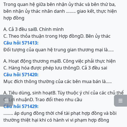
Trong quan hệ giữa bên nhận ủy thác và bên thứ ba,
bên nhận ủy thác nhân danh …….. giao kết, thực hiện
hợp đồng
A. Cả 3 đều sai
B. Chính mình
C. Theo thỏa thuận trong Hợp đồng
D. Bên ủy thác
Câu hỏi 571413:
Đối tượng của quan hệ trung gian thương mại là…..
A. Hoạt động thương mại
B. Công việc phải thực hiện
C. Hàng hóa được phép lưu thông
D. Cả 3 đều sai
Câu hỏi 571420:
Mục đích thông thường của các bên mua bán là…..
A. Tiêu dùng, sinh hoạt
B. Tùy thuộc ý chí của các chủ thể
C. Lợi nhuận
D. Trao đổi theo nhu cầu


Câu hỏi 571429:
…….. áp dụng đồng thời chế tài phạt hợp đồng và bồi
thường thiệt hại khi có hành vi vi phạm hợp đồng