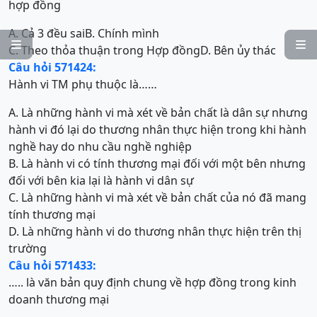
hợp đồng
A. Cả 3 đều sai
B. Chính mình


C. Theo thỏa thuận trong Hợp đồng
D. Bên ủy thác
Câu hỏi 571424:
Hành vi TM phụ thuộc là……
A. Là những hành vi mà xét về bản chất là dân sự nhưng
hành vi đó lại do thương nhân thực hiện trong khi hành
nghề hay do nhu cầu nghề nghiệp
B. Là hành vi có tính thương mại đối với một bên nhưng
đối với bên kia lại là hành vi dân sự
C. Là những hành vi mà xét về bản chất của nó đã mang
tính thương mại
D. Là những hành vi do thương nhân thực hiện trên thị
trường
Câu hỏi 571433:
….. là văn bản quy định chung về hợp đồng trong kinh
doanh thương mại