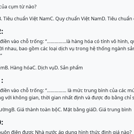
t của cụm từ nào?
B. Tiêu chuẩn Việt Nam
C. Quy chuẩn Việt Nam
D. Tiêu chuẩn 
:
iền vào chỗ trống: “……………là hàng hóa có tính vô hình, qu
ời nhau, bao gồm các loại dịch vụ trong hệ thống ngành s
”
ẩm
B. Hàng hóa
C. Dịch vụ
D. Sản phẩm
:
iền vào chỗ trống: “…………… là mức trung bình của các mức
g với không gian, thời gian nhất định và được đo bằng chỉ s
hường
B. Giá thành toàn bộ
C. Mặt bằng giá
D. Giá trung bình
:
 buôn điện được Nhà nước áp dụng hình thức định giá nào?