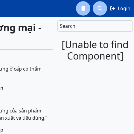
Login



ơng mại -
Search
[Unable to find
Component]
rưng ở cấp có thẩm
ẩn
trưng của sản phẩm
n xuất và tiêu dùng.”
ép