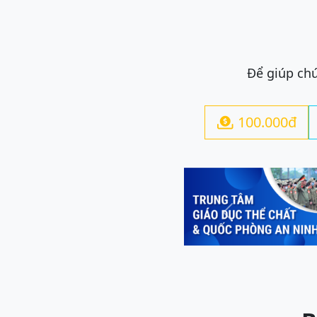
Để giúp chú
100.000đ

Previous