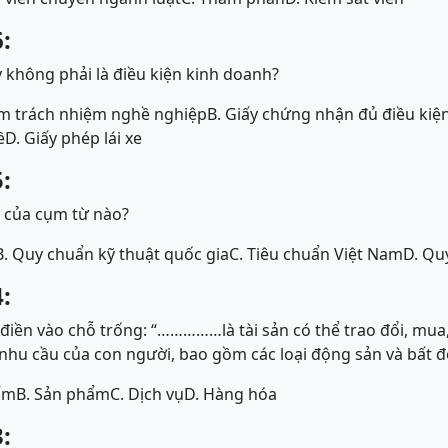
:
 không phải là điều kiện kinh doanh?
m trách nhiệm nghề nghiệp
B. Giấy chứng nhận đủ điều kiệ
ề
D. Giấy phép lái xe
:
t của cụm từ nào?
B. Quy chuẩn kỹ thuật quốc gia
C. Tiêu chuẩn Việt Nam
D. Qu
:
ền vào chỗ trống: “……………là tài sản có thể trao đổi, mua, 
hu cầu của con người, bao gồm các loại động sản và bất đ
ẩm
B. Sản phẩm
C. Dịch vụ
D. Hàng hóa
: