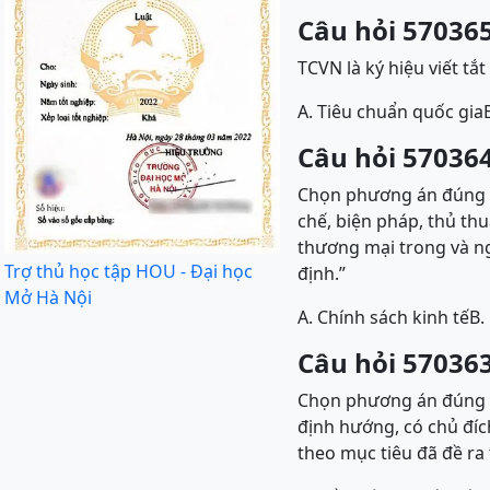
Câu hỏi 570365
TCVN là ký hiệu viết tắ
A. Tiêu chuẩn quốc gia
Câu hỏi 570364
Chọn phương án đúng đ
chế, biện pháp, thủ th
thương mại trong và ng
Trợ thủ học tập HOU - Đại học
định.”
Mở Hà Nội
A. Chính sách kinh tế
B.
Câu hỏi 570363
Chọn phương án đúng đi
định hướng, có chủ đíc
theo mục tiêu đã đề ra