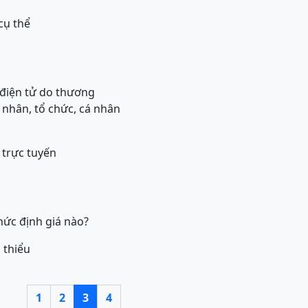
cụ thể
điện tử do thương
 nhân, tổ chức, cá nhân
 trực tuyến
hức định giá nào?
i thiểu
1
2
3
4