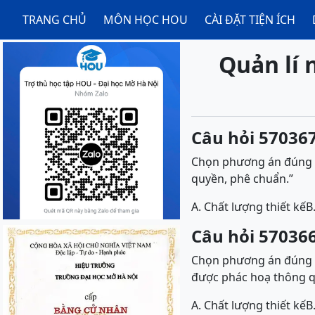
TRANG CHỦ
MÔN HỌC HOU
CÀI ĐẶT TIỆN ÍCH
Quản lí 
Câu hỏi 570367
Chọn phương án đúng đ
quyền, phê chuẩn.”
A. Chất lượng thiết kế
B
Câu hỏi 570366
Chọn phương án đúng đ
được phác hoạ thông qu
A. Chất lượng thiết kế
B