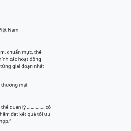
Việt Nam
ểm, chuẩn mực, thể
hỉnh các hoạt động
 từng giai đoạn nhất
h thương mại
ủ thể quản lý …………...có
hằm đạt kết quả tối ưu
hợp.”