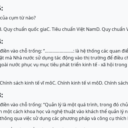
:
t của cụm từ nào?
B. Quy chuẩn quốc gia
C. Tiêu chuẩn Việt Nam
D. Quy chuẩn 
:
iền vào chỗ trống: “…………………..: là hệ thống các quan đi
uật mà Nhà nước sử dụng tác động vào thị trường để điều c
oài nước phục vụ mục tiêu phát triển kinh tế - xã hội trong
 Chính sách kinh tế vĩ mô
C. Chính kinh tế vi mô
D. Chính sác
:
ền vào chỗ trống: “Quản lý là một quá trình, trong đó ch
h một cách khoa học và nghệ thuật vào khách thể quản lý n
 thông qua việc sử dụng các phương pháp và công cụ thích 