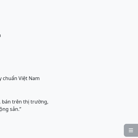
n
y chuẩn Việt Nam
bán trên thị trường,
ộng sản.”
