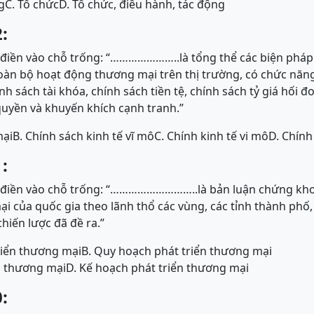
g
C. Tổ chức
D. Tổ chức, điều hành, tác động
:
iền vào chỗ trống: “…………………..là tổng thể các biện pháp
toàn bộ hoạt động thương mại trên thị trường, có chức nă
h sách tài khóa, chính sách tiền tệ, chính sách tỷ giá hối đo
uyền và khuyến khích cạnh tranh.”
mại
B. Chính sách kinh tế vĩ mô
C. Chính kinh tế vi mô
D. Chính
:
điền vào chỗ trống: “………………………..là bản luận chứng kho
ại của quốc gia theo lãnh thổ các vùng, các tỉnh thành ph
hiến lược đã đề ra.”
riển thương mại
B. Quy hoạch phát triển thương mại
ển thương mại
D. Kế hoạch phát triển thương mại
: