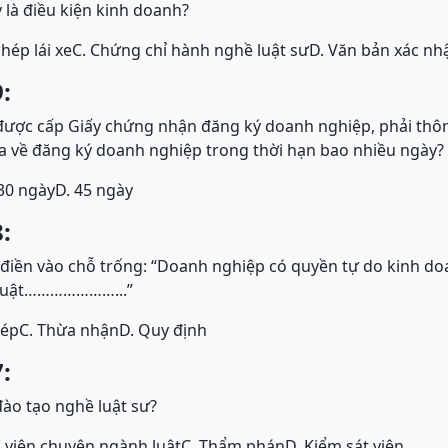
 là điều kiện kinh doanh?
phép lái xe
C. Chứng chỉ hành nghề luật sư
D. Văn bản xác nh
:
được cấp Giấy chứng nhận đăng ký doanh nghiệp, phải thôn
a về đăng ký doanh nghiệp trong thời hạn bao nhiều ngày?
 30 ngày
D. 45 ngày
:
iền vào chỗ trống: “Doanh nghiệp có quyền tự do kinh d
 luật…………………...”
hép
C. Thừa nhận
D. Quy định
:
ào tạo nghề luật sư?
g viên chuyên ngành luật
C. Thẩm phán
D. Kiểm sát viên