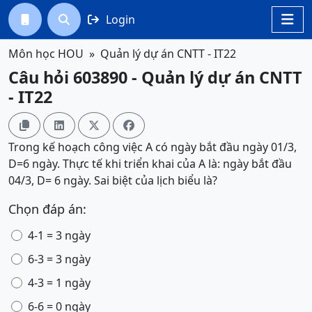
Login




Môn học HOU
Quản lý dự án CNTT - IT22
Câu hỏi 603890 - Quản lý dự án CNTT
- IT22




Trong kế hoạch công việc A có ngày bắt đầu ngày 01/3,
D=6 ngày. Thực tế khi triển khai của A là: ngày bắt đầu
04/3, D= 6 ngày. Sai biệt của lịch biểu là?
Chọn đáp án:
4-1 = 3 ngày
6-3 = 3 ngày
4-3 = 1 ngày
6-6 = 0 ngày