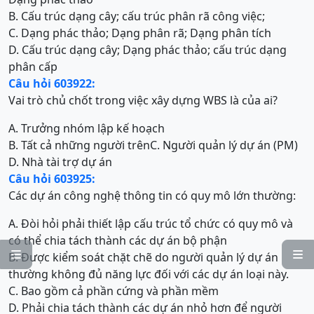
B. Cấu trúc dạng cây; cấu trúc phân rã công việc;
C. Dạng phác thảo; Dạng phân rã; Dạng phân tích
D. Cấu trúc dạng cây; Dạng phác thảo; cấu trúc dạng
phân cấp
Câu hỏi 603922:
Vai trò chủ chốt trong việc xây dựng WBS là của ai?
A. Trưởng nhóm lập kế hoạch
B. Tất cả những người trên
C. Người quản lý dự án (PM)
D. Nhà tài trợ dự án
Câu hỏi 603925:
Các dự án công nghệ thông tin có quy mô lớn thường:
A. Đòi hỏi phải thiết lập cấu trúc tổ chức có quy mô và
có thể chia tách thành các dự án bộ phận


B. Được kiểm soát chặt chẽ do người quản lý dự án
thường không đủ năng lực đối với các dự án loại này.
C. Bao gồm cả phần cứng và phần mềm
D. Phải chia tách thành các dự án nhỏ hơn để người