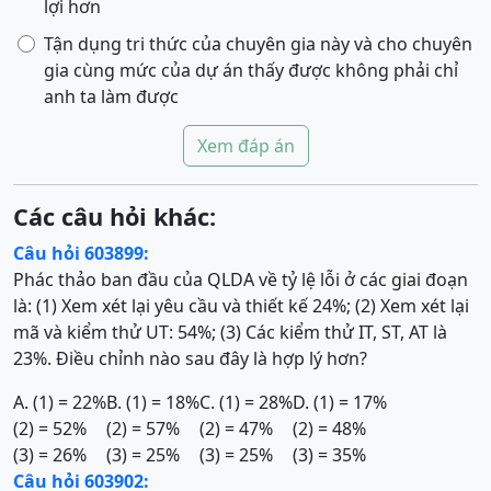
lợi hơn
Tận dụng tri thức của chuyên gia này và cho chuyên
gia cùng mức của dự án thấy được không phải chỉ
anh ta làm được
Xem đáp án
Các câu hỏi khác:
Câu hỏi 603899:
Phác thảo ban đầu của QLDA về tỷ lệ lỗi ở các giai đoạn
là: (1) Xem xét lại yêu cầu và thiết kế 24%; (2) Xem xét lại
mã và kiểm thử UT: 54%; (3) Các kiểm thử IT, ST, AT là
23%. Điều chỉnh nào sau đây là hợp lý hơn?
A. (1) = 22%
B. (1) = 18%
C. (1) = 28%
D. (1) = 17%
(2) = 52%
(2) = 57%
(2) = 47%
(2) = 48%
(3) = 26%
(3) = 25%
(3) = 25%
(3) = 35%
Câu hỏi 603902: