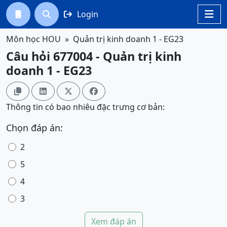
Login




Môn học HOU
Quản trị kinh doanh 1 - EG23
Câu hỏi 677004 - Quản trị kinh
doanh 1 - EG23




Thông tin có bao nhiêu đặc trưng cơ bản:
Chọn đáp án:
2
5
4
3
Xem đáp án