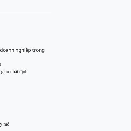
ự doanh nghiệp trong
h
i
gian nhất định
uy mô