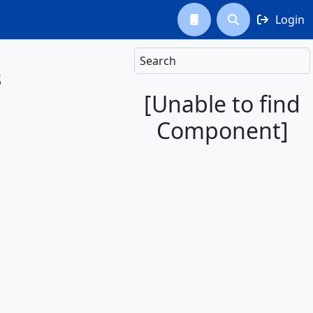
Login



Search
8
[Unable to find
Component]