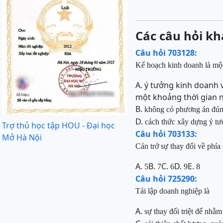
Các câu hỏi kh
Câu hỏi 703128:
Kế hoạch kinh doanh là mộ
A. ý tưởng kinh doanh 
một khoảng thời gian 
B.
không có phương án đú
D.
cách thức xây dựng ý tư
Trợ thủ học tập HOU - Đại học
Câu hỏi 703133:
Mở Hà Nội
Cản trở sự thay đổi về phía
A.
B.
C.
D.
E.
5
7
6
9
8
Câu hỏi 725290:
Tái lập doanh nghiệp là
A.
sự thay đổi triệt để nhằ