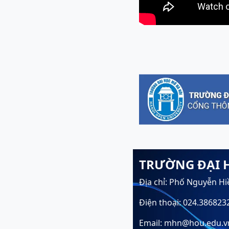
TRƯỜNG ĐẠI 
Địa chỉ: Phố Nguyễn Hi
Điện thoại: 024.386823
Email: mhn@hou.edu.v