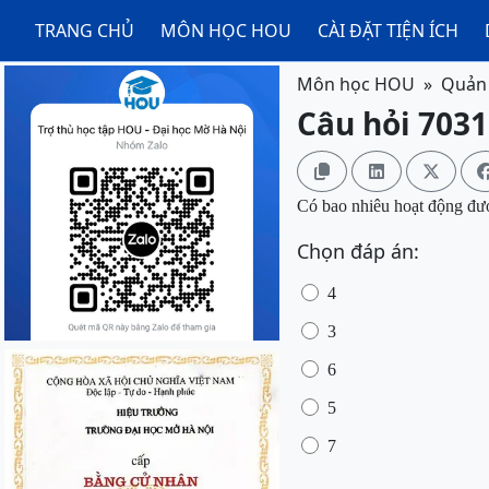
TRANG CHỦ
MÔN HỌC HOU
CÀI ĐẶT TIỆN ÍCH
Môn học HOU
Quản 
Câu hỏi 7031



Có bao nhiêu hoạt động được
Chọn đáp án:
4
3
6
5
7