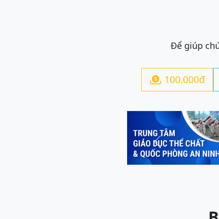
Để giúp chú
100.000đ

Previous
B