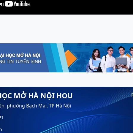
HỌC MỞ HÀ NỘI HOU
ền, phường Bạch Mai, TP Hà Nội
21
n