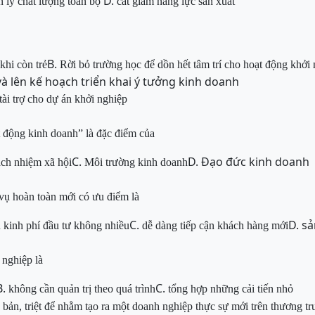
D.
ản lý chất lượng toàn bộ
cắt giảm năng lực sản xuất
B.
khi còn trẻ
Rời bỏ trường học để dồn hết tâm trí cho hoạt động khởi
và lên kế hoạch triển khai ý tưởng kinh doanh
tài trợ cho dự án khởi nghiệp
t động kinh doanh” là đặc điểm của
C.
D. Đạo đức kinh doanh
ách nhiệm xã hội
Môi trường kinh doanh
 vụ hoàn toàn mới có ưu điểm là
C.
D. s
 kinh phí đầu tư không nhiều
dễ dàng tiếp cận khách hàng mới
 nghiệp là
B.
C.
không cần quản trị theo quá trình
tổng hợp những cải tiến nhỏ
 bản, triệt để nhằm tạo ra một doanh nghiệp thực sự mới trên thương t