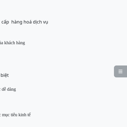
g cấp hàng hoá dịch vụ
của khách hàng

biệt
c dễ dàng
 mục tiêu kinh tế