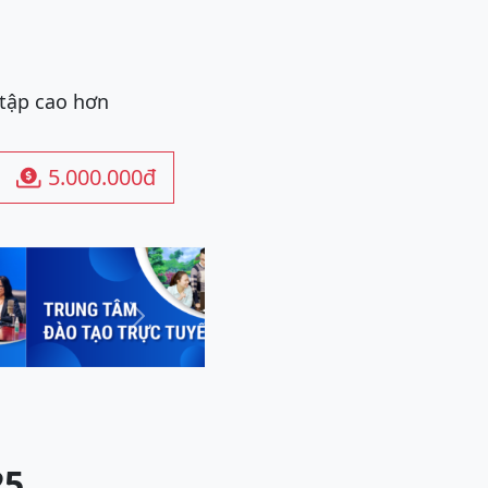
 tập cao hơn
5.000.000đ

Next
25