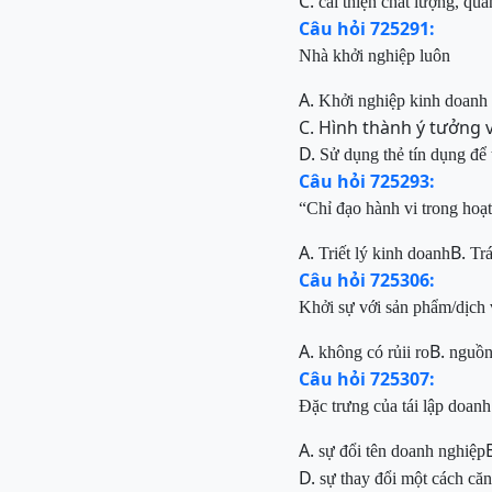
C.
cải thiện chất lượng, qu
Câu hỏi 725291:
Nhà khởi nghiệp luôn
A.
Khởi nghiệp kinh doanh 
C. Hình thành ý tưởng 
D.
Sử dụng thẻ tín dụng để 
Câu hỏi 725293:
“Chỉ đạo hành vi trong hoạ
A.
B.
Triết lý kinh doanh
Tr
Câu hỏi 725306:
Khởi sự với sản phẩm/dịch
A.
B.
không có rủii ro
nguồn
Câu hỏi 725307:
Đặc trưng của tái lập doanh
A.
sự đổi tên doanh nghiệp
D.
sự thay đổi một cách căn