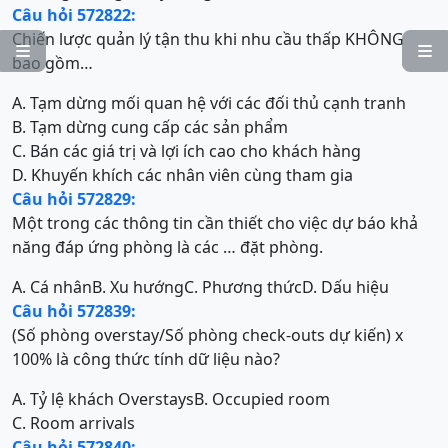
Câu hỏi 572822:
Chiến lược quản lý tận thu khi nhu cầu thấp KHÔNG


bao gồm…
A. Tạm dừng mối quan hệ với các đối thủ cạnh tranh
B. Tạm dừng cung cấp các sản phẩm
C. Bán các giá trị và lợi ích cao cho khách hàng
D. Khuyến khích các nhân viên cùng tham gia
Câu hỏi 572829:
Một trong các thông tin cần thiết cho việc dự báo khả
năng đáp ứng phòng là các … đặt phòng.
A. Cá nhân
B. Xu hướng
C. Phương thức
D. Dấu hiệu
Câu hỏi 572839:
(Số phòng overstay/Số phòng check-outs dự kiến) x
100% là công thức tính dữ liệu nào?
A. Tỷ lệ khách Overstays
B. Occupied room
C. Room arrivals
Câu hỏi 572840: