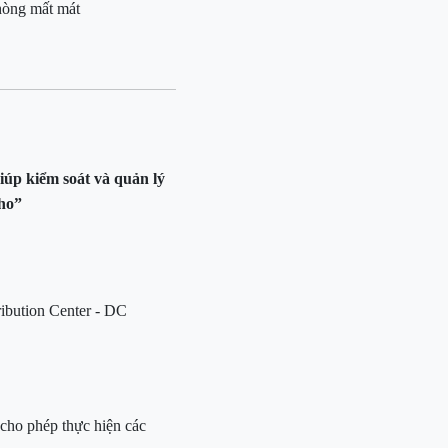
phòng mất mát
giúp kiểm soát và quản lý
kho”
ribution Center - DC
cho phép thực hiện các