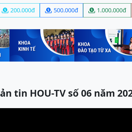
200.000đ
500.000đ
1.000.000đ



ản tin HOU-TV số 06 năm 20