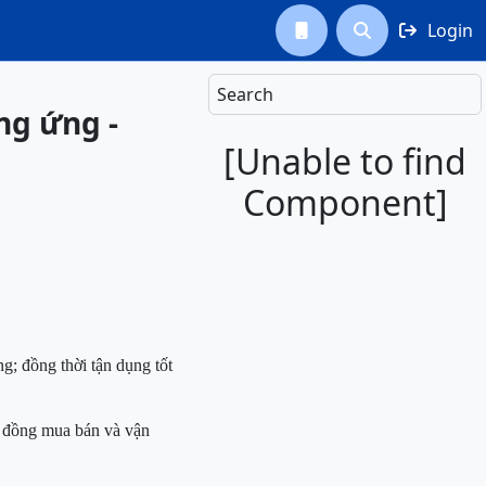
Login



Search
ung ứng -
[Unable to find
Component]
g; đồng thời tận dụng tốt
p đồng mua bán và vận