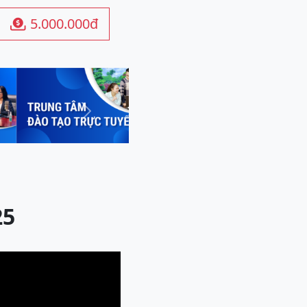
5.000.000đ

Next
25