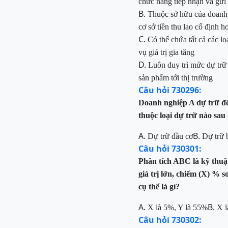
chức năng tiếp nhận và gửi
B.
Thuộc sở hữu của doanh 
cơ sở tiền thu lao cố định h
C.
Có thể chứa tất cả các l
vụ giá trị gia tăng
D.
Luôn duy trì mức dự trữ
sản phẩm tới thị trường
Câu hỏi 730296:
Doanh nghiệp A dự trữ để
thuộc loại dự trữ nào sau
A.
B.
Dự trữ đầu cơ
Dự trữ 
Câu hỏi 730301:
Phân tích ABC là kỹ thuậ
giá trị lớn, chiếm (X) % 
cụ thể là gì?
A.
B.
X là 5%, Y là 55%
X l
Câu hỏi 730302: