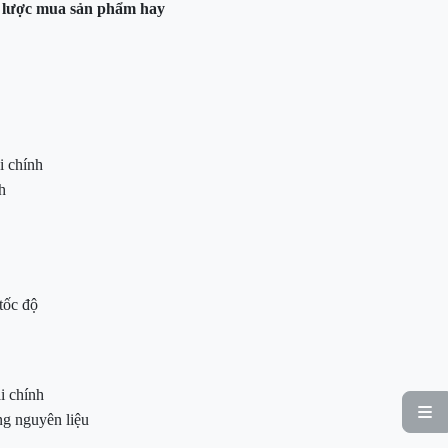
ến lược mua sản phẩm hay
i chính
h
 tốc độ
i chính

ng nguyên liệu