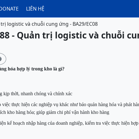
DONATE
LIÊN HỆ
trị logistic và chuỗi cung ứng - BA29/EC08
88 - Quản trị logistic và chuỗi c

àng hóa hợp lý trong kho là gì?
 kịp thời, nhanh chóng và chính xác
 việc thực hiện các nghiệp vụ khác như bảo quản hàng hóa và phát hàn
 tích kho hàng hóa; giúp giảm chi phí vận hành kho hàng
hiện kế hoạch nhập hàng của doanh nghiệp, kiểm tra việc thực hiện hợ