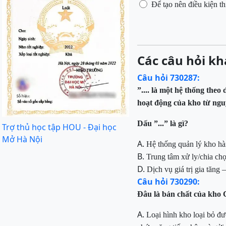
Để tạo nên điều kiện t
Các câu hỏi kh
Câu hỏi 730287:
”.... là một hệ thống the
hoạt động của kho từ ngu
Dấu ”...” là gì?
Trợ thủ học tập HOU - Đại học
Mở Hà Nội
A.
Hệ thống quản lý kho 
B.
Trung tâm xử ly/chia chọ
D.
Dịch vụ giá trị gia tăng
Câu hỏi 730290:
Đâu là bản chất của kho 
A.
Loại hình kho loại bỏ đ