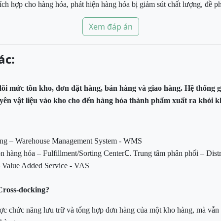
hích hợp cho hàng hóa, phát hiện hàng hóa bị giảm sút chất lượng, đề 
Xem đáp án
ác:
o dõi mức tồn kho, đơn đặt hàng, bán hàng và giao hàng. Hệ thống 
yên vật liệu vào kho cho đến hàng hóa thành phẩm xuất ra khỏi 
hàng – Warehouse Management System - WMS
C.
n hàng hóa – Fulfillment/Sorting Center
Trung tâm phân phối – Dist
 – Value Added Service - VAS
Cross-docking?
ược chức năng lưu trữ và tổng hợp đơn hàng của một kho hàng, mà vẫn 