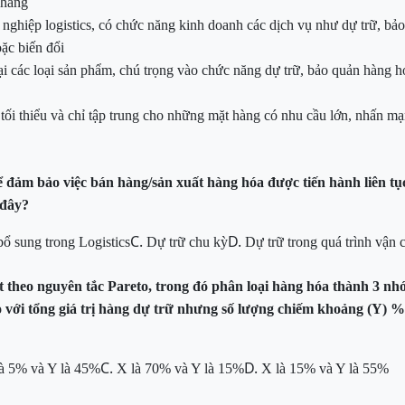
 hàng
nghiệp logistics, có chức năng kinh doanh các dịch vụ như dự trữ, bả
oặc biến đổi
oại các loại sản phẩm, chú trọng vào chức năng dự trữ, bảo quản hàng h
 tối thiểu và chỉ tập trung cho những mặt hàng có nhu cầu lớn, nhấn m
 đảm bảo việc bán hàng/sản xuất hàng hóa được tiến hành
liên t
 đây?
C.
D.
bổ sung trong Logistics
Dự trữ
chu
kỳ
Dự trữ trong quá trình vận
t theo nguyên tắc Pareto, trong đó phân loại hàng hóa thành 3 nh
so với tổng giá trị hàng dự trữ nhưng số lượng chiếm khoảng (Y) % 
C.
D.
à 5% và Y là 45%
X là 70% và Y là 15%
X là 15% và Y là 55%