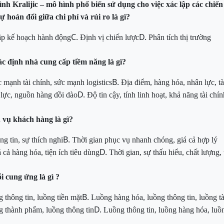
ình Kralijic – mô hình phổ biến sử dụng cho việc xác lập các chi
 hoán đổi giữa chi phí và rủi ro là gì?
C.
D.
p kế hoạch hành động
Định vị chiến lược
Phân tích thị trường
c định nhà cung cấp tiềm năng là gì?
B.
 mạnh tài chính, sức mạnh logistics
Địa điểm, hàng hóa, nhân lực, tà
D.
lực, nguồn hàng dồi dào
Độ tin cậy, tính linh hoạt, khả năng tài chín
 vụ khách hàng là gì?
B.
ng tin, sự thích nghi
Thời gian phục vụ nhanh chóng, giá cả hợp lý
D.
 cả hàng hóa, tiện ích tiêu dùng
Thời gian, sự thấu hiểu, chất lượng,
 cung ứng là gì ?
B.
 thông tin, luồng tiền mặt
Luồng hàng hóa, luồng thông tin, luồng tà
D.
g thành phẩm, luồng thông tin
Luồng thông tin, luồng hàng hóa, luồ