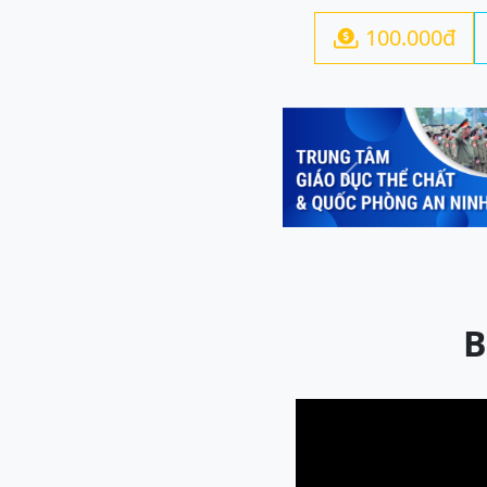
100.000đ

Previous
B