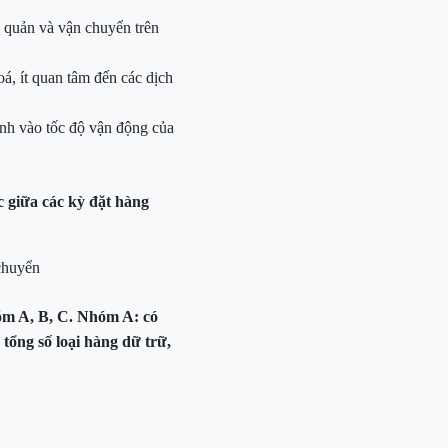
o quản và vận chuyển trên
oá, ít quan tâm đến các dịch
ạnh vào tốc độ vận động của
ục giữa các kỳ đặt hàng
 chuyển
óm A, B, C.
Nhóm A: có
tổng số loại hàng dữ trữ,