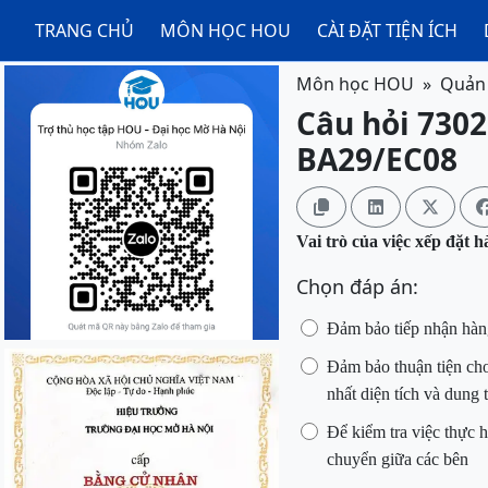
TRANG CHỦ
MÔN HỌC HOU
CÀI ĐẶT TIỆN ÍCH
Môn học HOU
Quản 
Câu hỏi 7302
BA29/EC08



Vai trò của việc xếp đặt h
Chọn đáp án:
Đảm bảo tiếp nhận hàng
Đảm bảo thuận tiện cho
nhất diện tích và dung
Để kiểm tra việc thực 
chuyển giữa các bên