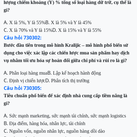
lượng chiếm khoảng (Y) % tổng số loại hàng dữ trữ, cụ thể là
gì?
A.
B.
X là 5%, Y là 55%
X là 5% và Y là 45%
C.
D.
X là 70% và Y là 15%
X là 15% và Y là 55%
Câu hỏi 730302:
Bước đầu tiên trong mô hình Kralijic – mô hình phổ biến sử
dụng cho việc xác lập các chiến lược mua sản phẩm hay dịch
vụ nhằm tối ưu hóa sự hoán đổi giữa chi phí và rủi ro là gì?
A.
B.
Phân loại hàng mua
Lập kế hoạch hành động
C.
D.
Định vị chiến lược
Phân tích thị trường
Câu hỏi 730305:
Tiêu chuẩn phổ biến để xác định nhà cung cấp tiềm năng là
gì?
A.
Sức mạnh marketing, sức mạnh tài chính, sức mạnh logistics
B.
Địa điểm, hàng hóa, nhân lực, tài chính
C.
Nguồn vốn, nguồn nhân lực, nguồn hàng dồi dào