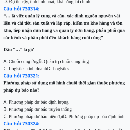
D.
Độ tin cậy, tính linh hoạt, khả năng tài chính
Câu hỏi 730314:
“… là việc quản lý cung và cầu, xác định nguồn nguyên vật
liệu và chi tiết, sản xuất và lắp ráp, kiểm tra kho hàng và tồn
kho, tiếp nhận đơn hàng và quản lý đơn hàng, phân phối qua
các kênh và phân phối đến khách hàng cuối cùng”
Dấu “…” là gì?
A.
B.
Chuỗi cung ứng
Quản trị chuỗi cung ứng
C.
D.
Logistics kinh doanh
Logistics
Câu hỏi 730321:
Phương pháp sử dụng mô hình
chuỗi thời gian thuộc phương
pháp dự báo nào?
A.
Phương pháp dự báo định lượng
B.
Phương pháp dự báo truyền thống
C.
D.
Phương pháp dự báo hiện đại
Phương pháp dự báo định tính
Câu hỏi 730324: