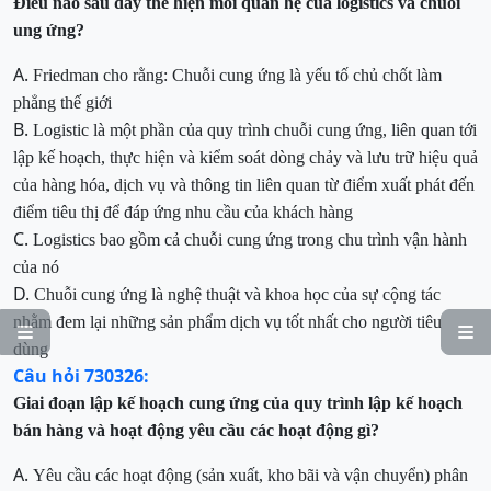
Điều nào sau đây thể hiện mối quan hệ của logistics và chuỗi
ung ứng?
A.
Friedman cho rằng: Chuỗi cung ứng là yếu tố chủ chốt làm
phẳng thế giới
B.
Logistic là một phần của
quy trình
chuỗi cung ứng,
liên quan tới
lập kế hoạch
, thực hiện và kiểm soát dòng
chảy và lưu
trữ
hiệu quả
của
hàng hó
a, dịch vụ và thông tin liên quan từ điểm xuất phát đến
điểm
tiêu thị để
đáp ứng nhu cầu của khách hàng
C.
Logistics bao gồm cả chuỗi cung ứng trong chu trình vận hành
của nó
D.
Chuỗi cung ứng là nghệ thuật và khoa học của sự cộng tác
nhằm đem lại những sản phẩm dịch vụ tốt nhất cho người tiêu


dùng
Câu hỏi 730326:
Giai đoạn lập kế hoạch cung ứng
của quy trình lập kế hoạch
bán hàng và hoạt động
yêu
cầu
các hoạt động gì?
A.
Yêu cầu các hoạt động (sản xuất, kho bãi và vận chuyển)
phân