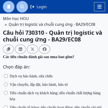
Login




Môn học HOU
Quản trị logistic và chuỗi cung ứng - BA29/EC08
Câu hỏi 730310 - Quản trị logistic và
chuỗi cung ứng - BA29/EC08




Các tiêu chuẩn đánh giá sau mua bao gồm?
Chọn đáp án:
Dịch vụ bảo hành, sửa chữa
Vận chuyển, lắp đặt, bảo hành, bảo trì
Tiêu chuẩn dịch vụ khách hàng; tiêu chuẩn chất lượng hàng
hóa
Tiêu chuẩn lô hàng; tiêu chuẩn hoạt động; tiêu chuẩn chi phí