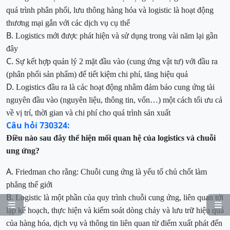
quá trình phân phối, lưu thông hàng hóa và logistic là hoạt động
thương mại gắn với các
dịch vụ cụ thể
B.
Logistics mới được phát hiện và sử dụng trong vài năm lại gần
đây
C.
Sự kết hợp quản lý 2 mặt đầu vào (cung ứng vật tư) với đầu ra
(phân phối sản phẩm) để tiết kiệm chi phí, tăng hiệu quả
D.
Logistics đầu ra là các hoạt động nhằm đảm bảo cung ứng tài
nguyên đầu vào (nguyên liệu, thông tin, vốn…) một cách tối ưu cả
về vị trí, thời gian và chi phí
cho quá trình sản xuất
Câu hỏi 730324:
Điều nào sau đây thể hiện mối quan hệ của logistics và chuỗi
ung ứng?
A.
Friedman cho rằng: Chuỗi cung ứng là yếu tố chủ chốt làm
phẳng thế giới
B.
Logistic là một phần của
quy trình
chuỗi cung ứng,
liên quan tới


lập kế hoạch
, thực hiện và kiểm soát dòng
chảy và lưu
trữ
hiệu quả
của
hàng hó
a, dịch vụ và thông tin liên quan từ điểm xuất phát đến