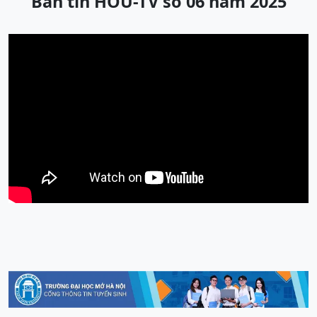
Bản tin HOU-TV số 06 năm 2025