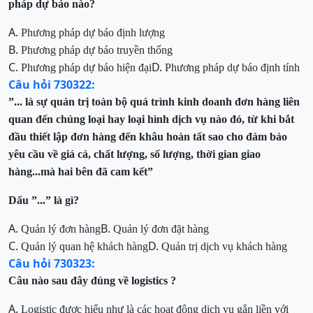
pháp dự báo nào?
A.
Phương pháp dự báo định lượng
B.
Phương pháp dự báo truyền thống
C.
D.
Phương pháp dự báo hiện đại
Phương pháp dự báo định tính
Câu hỏi 730322:
”... là sự quản trị toàn bộ quá trình kinh doanh đơn hàng liên
quan đến chủng loại
hay loại hình dịch vụ nào đó, từ khi bắt
đầu thiết lập đơn hàng đến khâu hoàn tất sao cho đảm bảo
yêu cầu
về giá cả, chất lượng, số lượng, thời gian giao
hàng...mà hai bên đã cam kết”
Dấu ”...” là gì?
A.
B.
Quản lý đơn hàng
Quản lý đơn đặt hàng
C.
D.
Quản lý quan hệ khách hàng
Quản trị dịch vụ khách hàng
Câu hỏi 730323:
Câu nào sau đây đúng về logistics
?
A.
Logistic được hiểu như là các hoạt động dịch vụ gắn liền với