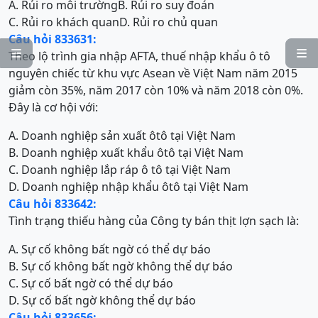
A. Rủi ro môi trường
B. Rủi ro suy đoán
C. Rủi ro khách quan
D. Rủi ro chủ quan
Câu hỏi 833631:


Theo lộ trình gia nhập AFTA, thuế nhập khẩu ô tô
nguyên chiếc từ khu vực Asean về Việt Nam năm 2015
giảm còn 35%, năm 2017 còn 10% và năm 2018 còn 0%.
Đây là cơ hội với:
A. Doanh nghiệp sản xuất ôtô tại Việt Nam
B. Doanh nghiệp xuất khẩu ôtô tại Việt Nam
C. Doanh nghiệp lắp ráp ô tô tại Việt Nam
D. Doanh nghiệp nhập khẩu ôtô tại Việt Nam
Câu hỏi 833642:
Tình trạng thiếu hàng của Công ty bán thịt lợn sạch là:
A. Sự cố không bất ngờ có thể dự báo
B. Sự cố không bất ngờ không thể dự báo
C. Sự cố bất ngờ có thể dự báo
D. Sự cố bất ngờ không thể dự báo
Câu hỏi 833656: