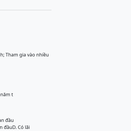
nh; Tham gia vào nhiều
 năm t
an đầu
an đầu
D. Có lãi