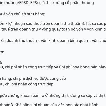
hần thường/EPS
D. EPS/ giá thị trường cổ phần thường
thuế vốn chủ sở hữu bằng:
ốn × lợi nhuận sau thuế trên doanh thu thuần
B. Tất cả các
au thuế trên doanh thu × vòng quay toàn bộ vốn × vốn kinh 
trên doanh thu thuần × vốn kinh doanh bình quân × vốn ch
ồm:
ng
iệu, chi phí nhân công trực tiếp và Chi phí hoa hồng bán hàn
n hàng, chi phí dịch vụ được cung cấp
ệu, chi phí nhân công trực tiếp
iữa chứng khoán bán ra ở những thị trường sơ cấp và thị t
 khoán
B. Khả năng lợi nhuận của việc hợp tác phát hành