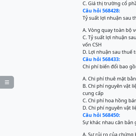
C. Giá thị trường cổ p
Câu hỏi 568428:
Tỷ suất lợi nhuận sau 
A. Vòng quay toàn bộ v
C. Tỷ suất lợi nhuận s
vốn CSH
D. Lợi nhuận sau thuế 
Câu hỏi 568433:
Chi phí biến đổi bao g
A. Chi phí thuê mặt bằ

B. Chi phí nguyên vật l
cung cấp
C. Chi phí hoa hồng bá
D. Chi phí nguyên vật li
Câu hỏi 568450:
Sự khác nhau căn bản g
A. Sự rủi ro của chứng