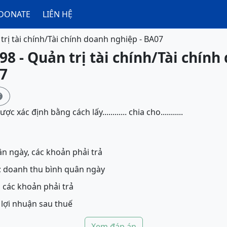
DONATE
LIÊN HỆ
trị tài chính/Tài chính doanh nghiệp - BA07
98 - Quản trị tài chính/Tài chính
07

 xác định bằng cách lấy............ chia cho...........
n ngày, các khoản phải trả
; doanh thu bình quân ngày
 các khoản phải trả
 lợi nhuận sau thuế
Xem đáp án