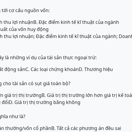
 tới cơ cấu nguồn vốn:
h thu lợi nhuận
B. Đặc điểm kinh tế kĩ thuật của ngành
 suất của vốn huy động
 thu lợi nhuận; Đặc điểm kinh tế kĩ thuật của ngành; Doanh 
 là những ví dụ của tài sản thực ngoại trừ:
ất động sản
C. Các loại chứng khoán
D. Thương hiệu
 cho tài sản có sụt giá toàn bộ?
ơn giá trị thị trường
B. Giá trị thị trường lớn hơn giá trị kế to
g đổi
D. Giá trị thị trường bằng không
ghĩa như là?
hần thường/vốn cổ phần
B. Tất cả các phương án đều sai