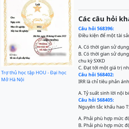
Các câu hỏi kh
Câu hỏi 568396:
Điều kiện để một tài s
A. Có thời gian sử dụn
B. Có thời gian sử dụng
chu kỳ SXKD
C. Đạt tới một giá trị n
Trợ thủ học tập HOU - Đại học
Câu hỏi 568402:
Mở Hà Nội
IRR là chỉ tiêu phản ánh
A. Tỷ suất sinh lời nội b
Câu hỏi 568405:
Nguyên tắc khấu hao T
A. Phải phù hợp mức độ
B. Phải phù hợp mức 