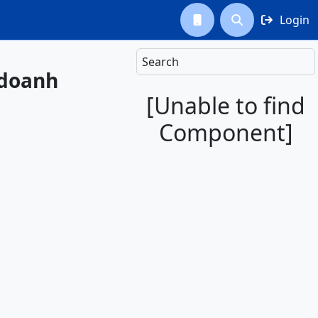
Login



Search
 doanh
[Unable to find
Component]