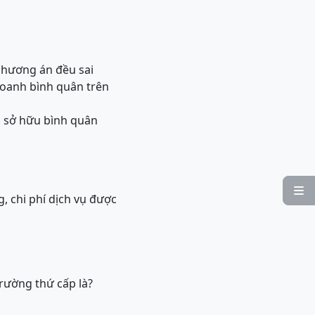
 phương án đều sai
doanh bình quân trên
ủ sở hữu bình quân

g, chi phí dịch vụ được
rường thứ cấp là?