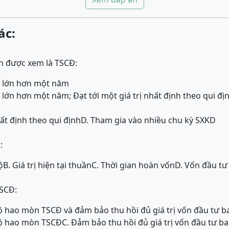
ác:
ản được xem là TSCĐ:
g lớn hơn một năm
 lớn hơn một năm; Đạt tới một giá trị nhất định theo qui đị
hất định theo qui định
D. Tham gia vào nhiều chu kỳ SXKD
:
ộ
B. Giá trị hiện tại thuần
C. Thời gian hoàn vốn
D. Vốn đầu tư
SCĐ:
 hao mòn TSCĐ và đảm bảo thu hồi đủ giá trị vốn đầu tư b
độ hao mòn TSCĐ
C. Đảm bảo thu hồi đủ giá trị vốn đầu tư b