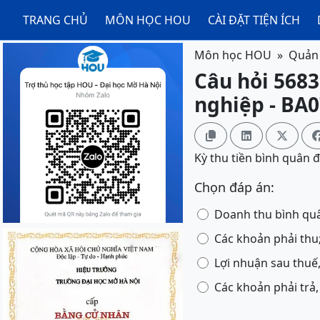
TRANG CHỦ
MÔN HỌC HOU
CÀI ĐẶT TIỆN ÍCH
Môn học HOU
Quản 
Câu hỏi 5683
nghiệp - BA



Kỳ thu tiền bình quân được
Chọn đáp án:
Doanh thu bình quâ
Các khoản phải thu
Lợi nhuận sau thuế,
Các khoản phải trả,