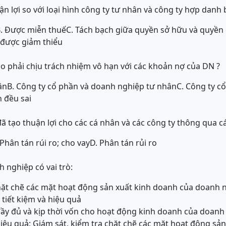
n lợi so với loại hình công ty tư nhân và công ty hợp danh b
. Được miễn thuế
C. Tách bạch giữa quyền sở hữu và quyền 
 được giảm thiểu
ào phải chịu trách nhiệm vô hạn với các khoản nợ của DN ?
ân
B. Công ty cổ phần và doanh nghiệp tư nhân
C. Công ty c
n đều sai
đã tạo thuận lợi cho các cá nhân và các công ty thông qua c
 Phân tán rúi ro; cho vay
D. Phân tán rủi ro
h nghiệp có vai trò:
chặt chẽ các mặt hoạt động sản xuất kinh doanh của doanh 
 tiết kiệm và hiệu quả
y đủ và kịp thời vốn cho hoạt động kinh doanh của doanh 
hiệu quả; Giám sát, kiểm tra chặt chẽ các mặt hoạt động sả