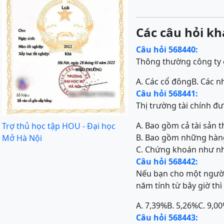
Các câu hỏi kh
Câu hỏi 568440:
Thông thường công ty 
A. Các cổ đông
B. Các n
Câu hỏi 568441:
Thị trường tài chính đ
A. Bao gồm cả tài sản th
Trợ thủ học tập HOU - Đại học
B. Bao gồm những hàng 
Mở Hà Nội
C. Chứng khoán như nh
Câu hỏi 568442:
Nếu bạn cho một người
năm tính từ bây giờ th
A. 7,39%
B. 5,26%
C. 9,0
Câu hỏi 568443: