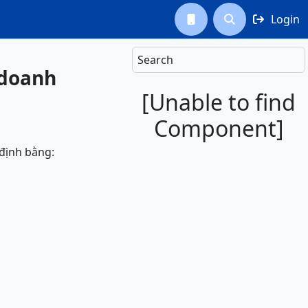
Login



Search
 doanh
[Unable to find
Component]
 định bằng: