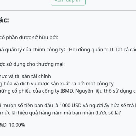
ác:
cổ phần được sở hữu bởi:
hà quản lý của chính công ty
C. Hội đồng quản trị
D. Tất cả 
ược sử dụng cho thương mại:
ực và tài sản tài chính
hóa và dịch vụ được sản xuất ra bởi một công ty
ững cổ phiểu của công ty IBM
D. Nguyên liệu thô sử dụng 
 mượn số tiền ban đầu là 1000 USD và người ấy hứa sẽ trả
ì mức lãi hiệu quả hàng năm mà bạn nhận được sẽ là?
0%
D. 10,00%