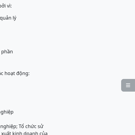
ởi vì:
quản lý
ổ phần
ác hoạt động:

nghiệp
nghiệp; Tổ chức sử
n xuất kinh doanh của