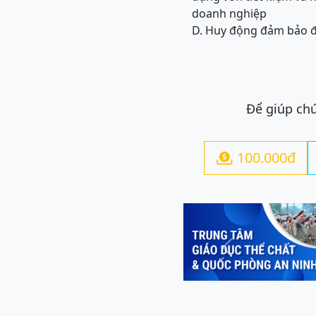
doanh nghiệp
D. Huy động đảm bảo đ
Để giúp chú
100.000đ

Previous