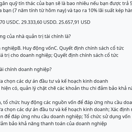
 ngân quỹ tín thác của bạn sẽ là bao nhiêu nếu bạn được trả
ủa bạn (7 năm tính từ hôm nay) và tạo ra 10% lãi suất kép h
,70 USD
C. 29.333,60 USD
D. 25.657,91 USD
g của nhà quản trị tài chính là?
h nghiệp
B. Huy động vốn
C. Quyết định chính sách cổ tức
iá trị cho doanh nghiệp; Quyết định chính sách cổ tức
tài chính doanh nghiệp?
ựa chọn các dự án đầu tư và kế hoạch kinh doanh
 hiện có, quản lý chặt chẽ các khoản thu chi đảm bảo khả 
ốn, tổ chức huy động các nguồn vốn để đáp ứng nhu cầu do
ựa chọn các dự án đầu tư và kế hoạch kinh doanh; Xác định 
n để đáp ứng nhu cầu doanh nghiệp; Tổ chức sử dụng vốn h
 đảm bảo khả năng thanh toán của doanh nghiệp