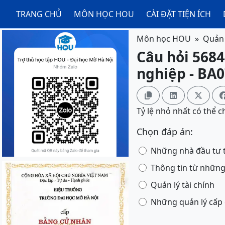
TRANG CHỦ
MÔN HỌC HOU
CÀI ĐẶT TIỆN ÍCH
Môn học HOU
Quản 
Câu hỏi 5684
nghiệp - BA



Tỷ lệ nhỏ nhất có thể 
Chọn đáp án:
Những nhà đầu tư t
Thông tin từ những
Quản lý tài chính
Những quản lý cấp 