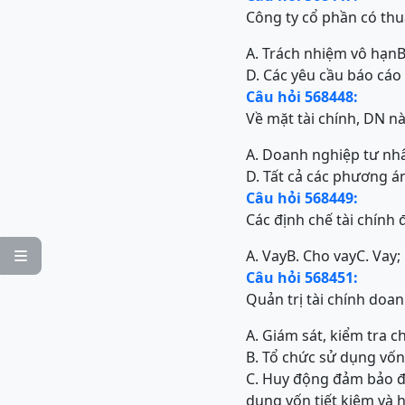
Công ty cổ phần có thuậ
A. Trách nhiệm vô hạn
B
D. Các yêu cầu báo cáo
Câu hỏi 568448:
Về mặt tài chính, DN n
A. Doanh nghiệp tư nh
D. Tất cả các phương á
Câu hỏi 568449:
Các định chế tài chính 
A. Vay
B. Cho vay
C. Vay;

Câu hỏi 568451:
Quản trị tài chính doan
A. Giám sát, kiểm tra 
B. Tổ chức sử dụng vốn
C. Huy động đảm bảo đầ
dụng vốn tiết kiệm và 