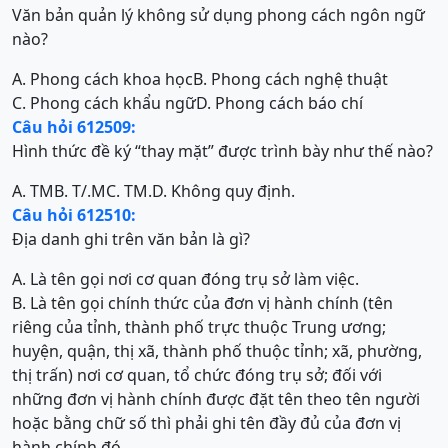
Văn bản quản lý không sử dụng phong cách ngôn ngữ
nào?
A. Phong cách khoa học
B. Phong cách nghệ thuật
C. Phong cách khẩu ngữ
D. Phong cách báo chí
Câu hỏi 612509:
Hình thức đề ký “thay mặt” được trình bày như thế nào?
A. TM
B. T/.M
C. TM.
D. Không quy định.
Câu hỏi 612510:
Địa danh ghi trên văn bản là gì?
A. Là tên gọi nơi cơ quan đóng trụ sở làm việc.
B. Là tên gọi chính thức của đơn vị hành chính (tên
riêng của tỉnh, thành phố trực thuộc Trung ương;
huyện, quận, thị xã, thành phố thuộc tỉnh; xã, phường,
thị trấn) nơi cơ quan, tổ chức đóng trụ sở; đối với
những đơn vị hành chính được đặt tên theo tên người
hoặc bằng chữ số thì phải ghi tên đầy đủ của đơn vị
hành chính đó.