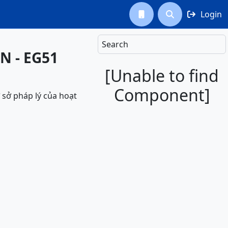
Login



Search
DN - EG51
[Unable to find
Component]
sở pháp lý của hoạt