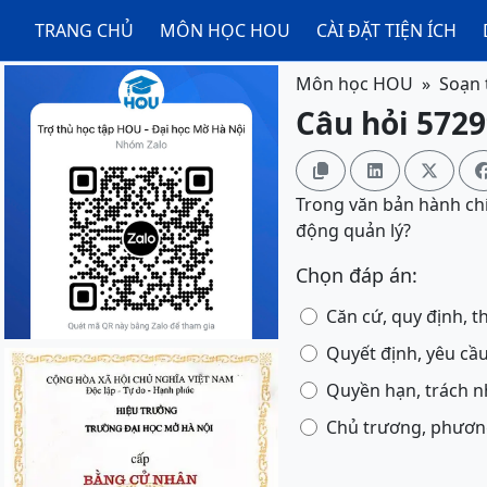
TRANG CHỦ
MÔN HỌC HOU
CÀI ĐẶT TIỆN ÍCH
Môn học HOU
Soạn 
Câu hỏi 5729



Trong văn bản hành ch
động quản lý?
Chọn đáp án:
Căn cứ, quy định, t
Quyết định, yêu cầu,
Quyền hạn, trách n
Chủ trương, phương