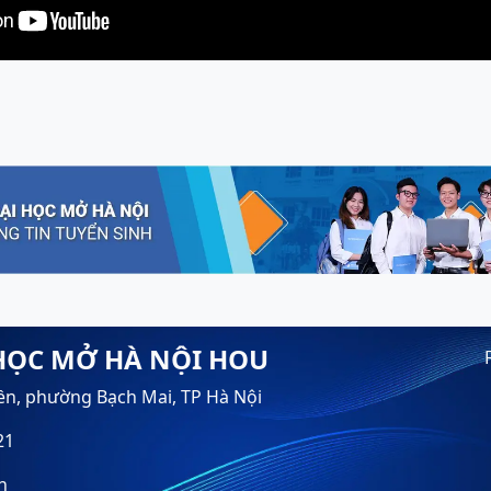
HỌC MỞ HÀ NỘI HOU
ền, phường Bạch Mai, TP Hà Nội
21
n