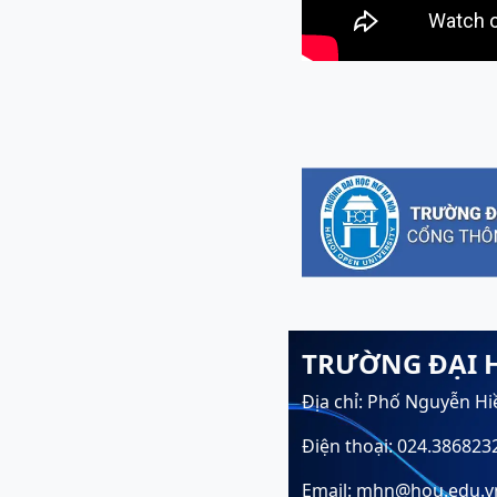
TRƯỜNG ĐẠI 
Địa chỉ: Phố Nguyễn Hi
Điện thoại: 024.386823
Email: mhn@hou.edu.v