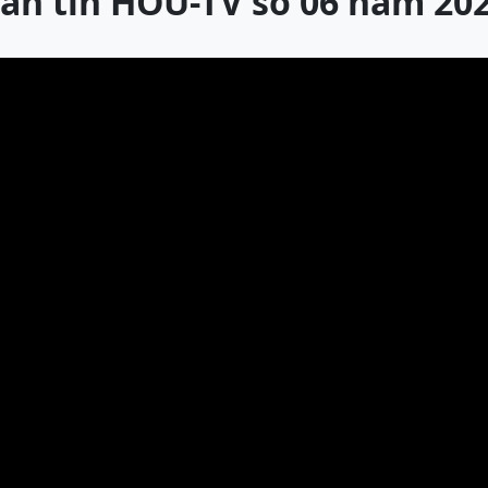
ản tin HOU-TV số 06 năm 20