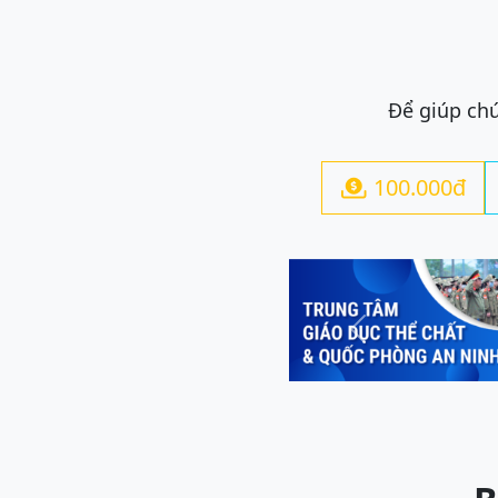
Để giúp chú
100.000đ

Previous