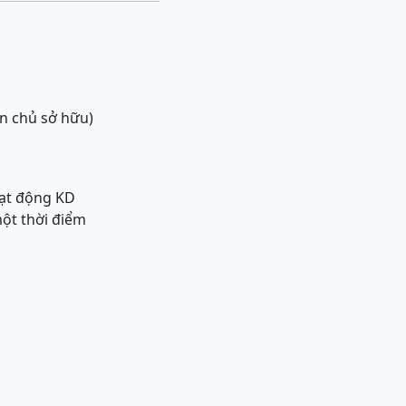
ốn chủ sở hữu)
oạt động KD
một thời điểm