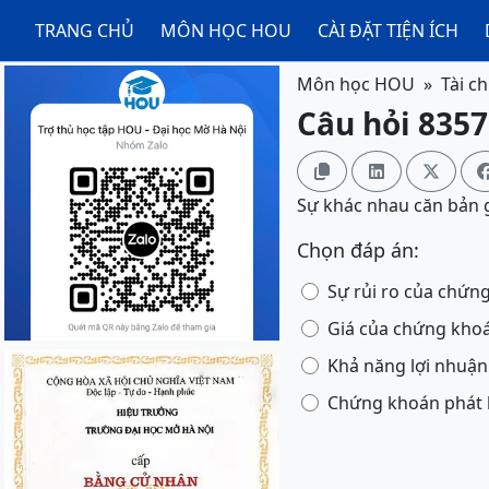
TRANG CHỦ
MÔN HỌC HOU
CÀI ĐẶT TIỆN ÍCH
Môn học HOU
Tài c
Câu hỏi 8357



Sự khác nhau căn bản g
Chọn đáp án:
Sự rủi ro của chứn
Giá của chứng kho
Khả năng lợi nhuận
Chứng khoán phát 