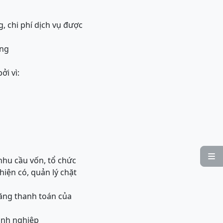
g, chi phí dịch vụ được
ằng
ởi vì:

nhu cầu vốn, tổ chức
iện có, quản lý chặt
năng thanh toán của
anh nghiệp