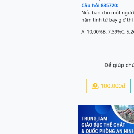
Câu hỏi 835720:
Nếu bạn cho một người
năm tính từ bây giờ th
A. 10,00%
B. 7,39%
C. 5,
Để giúp chú
100.000đ

Previous