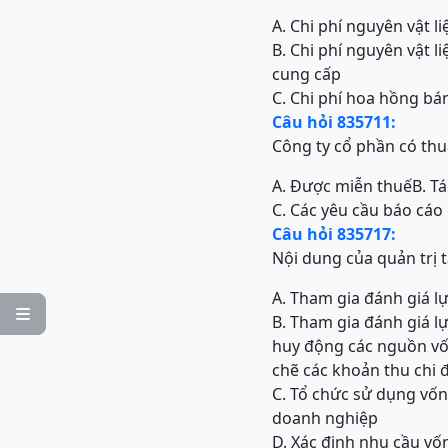
A. Chi phí nguyên vật li
B. Chi phí nguyên vật l
cung cấp
C. Chi phí hoa hồng bá
Câu hỏi 835711:
Công ty cổ phần có thuậ
A. Được miễn thuế
B. T
C. Các yêu cầu báo cáo
Câu hỏi 835717:
Nội dung của quản trị 
A. Tham gia đánh giá l

B. Tham gia đánh giá l
huy động các nguồn vố
chẽ các khoản thu chi
C. Tổ chức sử dụng vốn
doanh nghiệp
D. Xác định nhu cầu v