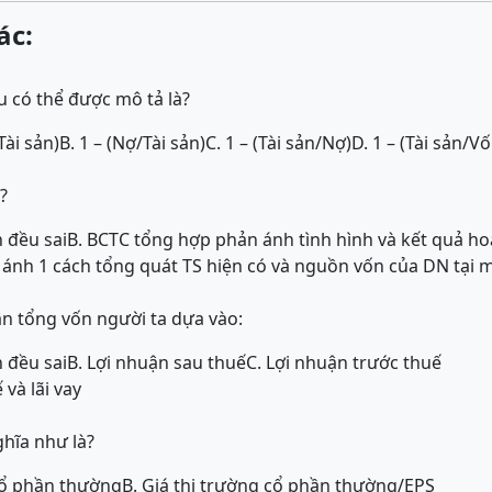
ác:
 có thể được mô tả là?
Tài sản)
B. 1 – (Nợ/Tài sản)
C. 1 – (Tài sản/Nợ)
D. 1 – (Tài sản/V
?
 đều sai
B. BCTC tổng hợp phản ánh tình hình và kết quả h
ánh 1 cách tổng quát TS hiện có và nguồn vốn của DN tại 
uận tổng vốn người ta dựa vào:
 đều sai
B. Lợi nhuận sau thuế
C. Lợi nhuận trước thuế
 và lãi vay
ghĩa như là?
 cổ phần thường
B. Giá thị trường cổ phần thường/EPS