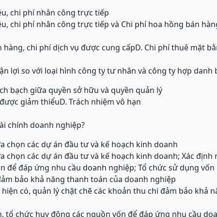
ệu, chi phí nhân công trực tiếp
iệu, chi phí nhân công trực tiếp và Chi phí hoa hồng bán hàn
n hàng, chi phí dịch vụ được cung cấp
D. Chi phí thuê mặt b
n lợi so với loại hình công ty tư nhân và công ty hợp danh b
ách bạch giữa quyền sở hữu và quyền quản lý
 được giảm thiểu
D. Trách nhiệm vô hạn
tài chính doanh nghiệp?
ựa chọn các dự án đầu tư và kế hoạch kinh doanh
ựa chọn các dự án đầu tư và kế hoạch kinh doanh; Xác định 
n để đáp ứng nhu cầu doanh nghiệp; Tổ chức sử dụng vốn h
 đảm bảo khả năng thanh toán của doanh nghiệp
 hiện có, quản lý chặt chẽ các khoản thu chi đảm bảo khả 
ốn, tổ chức huy động các nguồn vốn để đáp ứng nhu cầu do