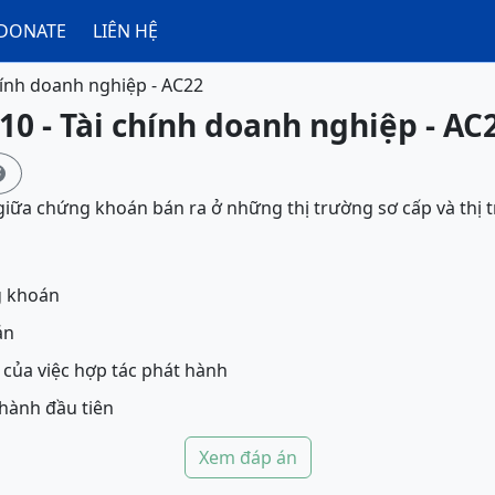
DONATE
LIÊN HỆ
hính doanh nghiệp - AC22
10 - Tài chính doanh nghiệp - AC

iữa chứng khoán bán ra ở những thị trường sơ cấp và thị t
g khoán
án
 của việc hợp tác phát hành
hành đầu tiên
Xem đáp án