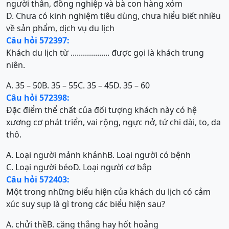
người thân, đồng nghiệp và bà con hàng xóm
D. Chưa có kinh nghiệm tiêu dùng, chưa hiểu biết nhiều
về sản phẩm, dịch vụ du lịch
Câu hỏi 572397:
Khách du lịch từ ................... được gọi là khách trung
niên.
A. 35 – 50
B. 35 – 55
C. 35 – 45
D. 35 – 60
Câu hỏi 572398:
Đặc điểm thể chất của đối tượng khách này có hệ
xương cơ phát triển, vai rộng, ngực nở, tứ chi dài, to, da
thô.
A. Loại người mảnh khảnh
B. Loại người có bệnh
C. Loại người béo
D. Loại người cơ bắp
Câu hỏi 572403:
Một trong những biểu hiện của khách du lịch có cảm
xúc suy sụp là gì trong các biểu hiện sau?
A. chửi thề
B. căng thẳng hay hốt hoảng