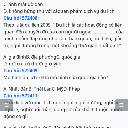
C. ánh mắt đờ đẫn
D. không hứng thú với các sản phẩm dịch vụ du lịch
Câu hỏi 572408:
Theo luật du lịch 2005, ” Du lịch là các hoạt động có liên
quan đến chuyến đi của con người ngoài ……………… của
mình nhằm đáp ứng nhu cầu tham quan, tìm hiểu, giải
trí, nghỉ dưỡng trong một khoảng thời gian nhất định”
A. gia đình
B. địa phương
C. quốc gia
D. nơi cư trú thường xuyên
Câu hỏi 572409:
Mô hình du lịch 3H là mô hình của quốc gia nào?
A. Nhật Bản
B. Thái Lan
C. Mỹ
D. Pháp
Câu hỏi 572411:
Đi du lịch với mục đích nghỉ ngơi, nghỉ dưỡng, nghỉ hè,


nghỉ lễ, nghỉ cuối tuần, động cơ của khách thuộc nhóm
động cơ gì?
A. giải trí
B. thuần túy
C. đặc biệt
D. kết hợp công vụ