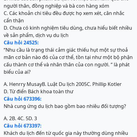
người thân, đồng nghiệp và bà con hàng xóm
C. Các khoản chi tiêu đều được họ xem xét, cân nhắc
cẩn thận
D. Chưa có kinh nghiệm tiêu dùng, chưa hiểu biết nhiều
về sản phẩm, dịch vụ du lịch
Câu hỏi 24525:
“Nhu cầu là trạng thái cảm giác thiếu hụt một sự thoả
mãn cơ bản nào đó của cơ thể, tồn tại như một bộ phận
cấu thành cơ thể và nhân thân của con người. “ là phát
biểu của ai?
A. Henrry Musay
B. Luật Du lịch 2005
C. Phillip Kotler
D. Từ điển Bách khoa toàn thư
Câu hỏi 673396:
Nhà cung ứng du lịch bao gồm bao nhiêu đối tượng?
A. 2
B. 4
C. 5
D. 3
Câu hỏi 673397:
Khách du lịch đến từ quốc gia này thường dùng nhiều