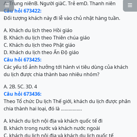
A. Trung niên
B. Người già
C. Trẻ em
D. Thanh niên


Câu hỏi 673422:
Đối tượng khách này đi lễ vào chủ nhật hàng tuần.
A. Khách du lịch theo Hồi giáo
B. Khách du lịch theo Thiên chúa giáo
C. Khách du lịch theo Phật giáo
D. Khách du lịch theo Ấn Độ giáo
Câu hỏi 673425:
Các yếu tố ảnh hưởng tới hành vi tiêu dùng của khách
du lịch được chia thành bao nhiêu nhóm?
A. 2
B. 5
C. 3
D. 4
Câu hỏi 673436:
Theo Tổ chức Du lịch Thế giới, khách du lịch được phân
chia thành hai loại, đó là …………….
A. khách du lịch nội địa và khách quốc tế đi
B. khách trong nước và khách nước ngoài
C. khách du lịch nội địa và khách du lịch quốc tế