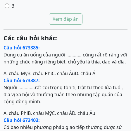
3
Xem đáp án
Các câu hỏi khác:
Câu hỏi 673385:
Dụng cụ ăn uống của người ………… cũng rất rõ ràng với
những chức năng riêng biệt, chủ yếu là thìa, dao và dĩa.
A. châu Mỹ
B. châu Phi
C. châu Âu
D. châu Á
Câu hỏi 673387:
Người ………….rất coi trọng tôn ti, trật tư theo lứa tuổi,
địa vị xã hội và thường tuân theo những tập quán của
cộng đồng mình.
A. châu Phi
B. châu Mỹ
C. châu Á
D. châu Âu
Câu hỏi 673403:
Có bao nhiêu phương pháp giao tiếp thường được sử