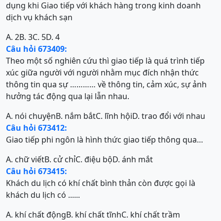
dụng khi Giao tiếp với khách hàng trong kinh doanh
dịch vụ khách sạn
A. 2
B. 3
C. 5
D. 4
Câu hỏi 673409:
Theo một số nghiên cứu thì giao tiếp là quá trình tiếp
xúc giữa người với người nhằm mục đích nhận thức
thông tin qua sự ………… về thông tin, cảm xúc, sự ảnh
hưởng tác động qua lại lẫn nhau.
A. nói chuyện
B. nắm bắt
C. lĩnh hội
D. trao đổi với nhau
Câu hỏi 673412:
Giao tiếp phi ngôn là hình thức giao tiếp thông qua…
A. chữ viết
B. cử chỉ
C. điệu bộ
D. ánh mắt
Câu hỏi 673415:
Khách du lịch có khí chất bình thản còn được gọi là
khách du lịch có ......
A. khí chất động
B. khí chất tĩnh
C. khí chất trầm