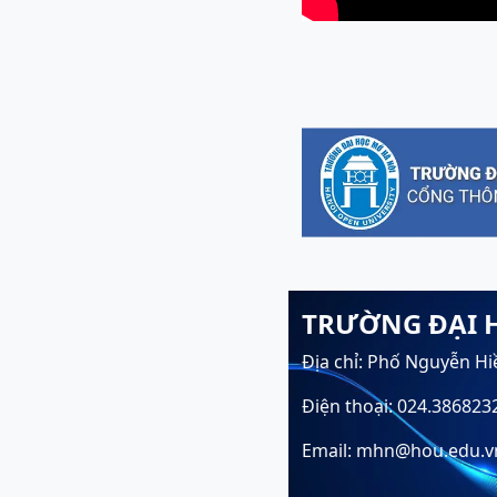
TRƯỜNG ĐẠI 
Địa chỉ: Phố Nguyễn Hi
Điện thoại: 024.386823
Email: mhn@hou.edu.v