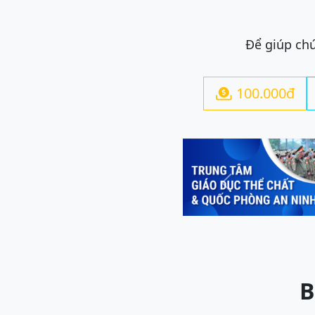
Để giúp chú
100.000đ

Previous
B