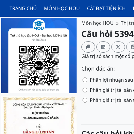
TRANG CHỦ
MÔN HỌC HOU
CÀI ĐẶT TIỆN ÍCH
Môn học HOU
Thị t
Câu hỏi 5394



Giá trị sổ sách một cổ 
Chọn đáp án:
Phần lợi nhuận sau
Phần giá trị tài sả
Phần giá trị tài sả
Các câu hỏi kh