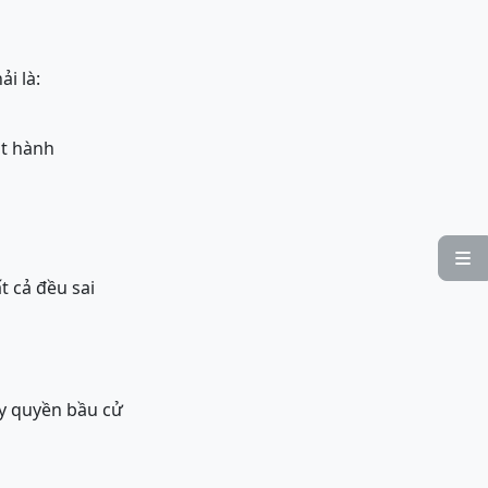
i là:
át hành

ất cả đều sai
ũy quyền bầu cử