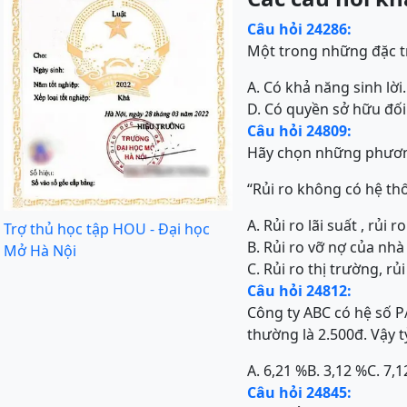
Câu hỏi 24286:
Một trong những đặc t
A. Có khả năng sinh lời.
D. Có quyền sở hữu đối
Câu hỏi 24809:
Hãy chọn những phương
“Rủi ro không có hệ thố
A. Rủi ro lãi suất , rủi r
Trợ thủ học tập HOU - Đại học
B. Rủi ro vỡ nợ của nhà
Mở Hà Nội
C. Rủi ro thị trường, rủi
Câu hỏi 24812:
Công ty ABC có hệ số P/
thường là 2.500đ. Vậy tỷ
A. 6,21 %
B. 3,12 %
C. 7,
Câu hỏi 24845: