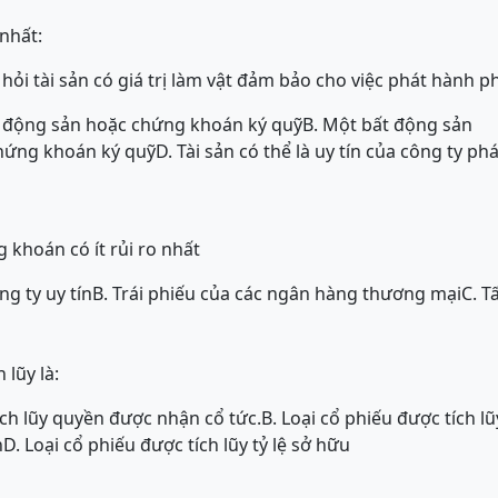
nhất:
hỏi tài sản có giá trị làm vật đảm bảo cho việc phát hành phả
ất động sản hoặc chứng khoán ký quỹ
B. Một bất động sản
chứng khoán ký quỹ
D. Tài sản có thể là uy tín của công ty ph
g khoán có ít rủi ro nhất
ng ty uy tín
B. Trái phiếu của các ngân hàng thương mại
C. T
 lũy là:
ích lũy quyền được nhận cổ tức.
B. Loại cổ phiếu được tích l
n
D. Loại cổ phiếu được tích lũy tỷ lệ sở hữu