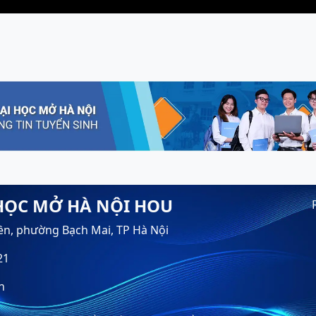
HỌC MỞ HÀ NỘI HOU
ền, phường Bạch Mai, TP Hà Nội
21
n