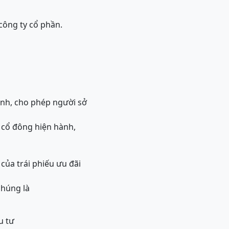
 công ty cổ phần.
ành, cho phép người sở
 cổ đông hiện hành,
của trái phiếu ưu đãi
chúng là
u tư