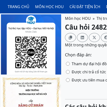
TRANG CHỦ
MÔN HỌC HOU
CÀI ĐẶT TIỆN ÍCH
Môn học HOU
Thị t
Câu hỏi 2482



Một trong những quyền
Chọn đáp án:
Tham dự đại hội đồ
Được chi trả cổ tứ
Được ưu tiên mua c
Các câu hỏi kh