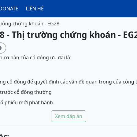
DONATE
LIÊN HỆ
rường chứng khoán - EG28
8 - Thị trường chứng khoán - EG

 cơ bản của cổ đông ưu đãi là:
ng cổ đông để quyết định các vấn đề quan trọng của công 
c trước cổ đông thường
ổ phiếu mới phát hành.
Xem đáp án
ác: