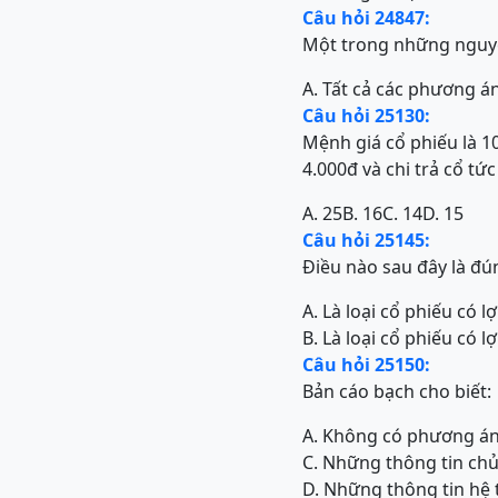
Câu hỏi 24847:
Một trong những nguyê
A. Tất cả các phương á
Câu hỏi 25130:
Mệnh giá cổ phiếu là 1
4.000đ và chi trả cổ tứ
A. 25
B. 16
C. 14
D. 15
Câu hỏi 25145:
Điều nào sau đây là đún
A. Là loại cổ phiếu có 
B. Là loại cổ phiếu có 
Câu hỏi 25150:
Bản cáo bạch cho biết:
A. Không có phương án
C. Những thông tin chủ
D. Những thông tin hệ 