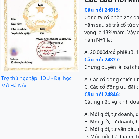
Câu hỏi 24815:
Công ty cổ phần XYZ đã
năm sau sẽ trả cổ tức 
vọng là 13%/năm. Vậy g
năm N+1 là:
A. 20.000đ/cổ phiếu
B. 
Câu hỏi 24827:
Chứng quyền là loại c
Trợ thủ học tập HOU - Đại học
A. Các cổ đông chiến l
Mở Hà Nội
C. Các cổ đông ưu đãi 
Câu hỏi 24846:
Các nghiệp vụ kinh do
A. Môi giới, tự doanh, 
B. Môi giới, tự doanh,
C. Môi giới, tư vấn đầ
D. Môi giới, tự doanh, 