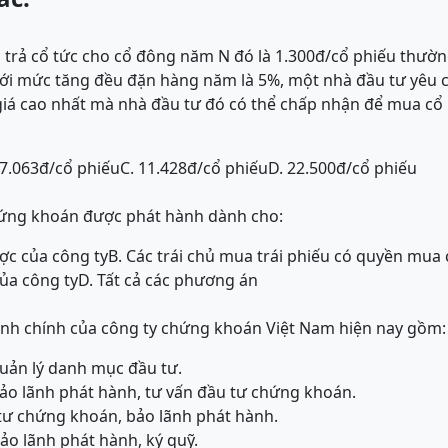
 trả cổ tức cho cổ đông năm N đó là 1.300đ/cổ phiếu thườ
với mức tăng đều đặn hàng năm là 5%, một nhà đầu tư yêu c
iá cao nhất mà nhà đầu tư đó có thể chấp nhận để mua cổ 
17.063đ/cổ phiếu
C. 11.428đ/cổ phiếu
D. 22.500đ/cổ phiếu
hứng khoán được phát hành dành cho:
ược của công ty
B. Các trái chủ mua trái phiếu có quyền mua 
của công ty
D. Tất cả các phương án
anh chính của công ty chứng khoán Việt Nam hiện nay gồm:
quản lý danh mục đầu tư.
 bảo lãnh phát hành, tư vấn đầu tư chứng khoán.
u tư chứng khoán, bảo lãnh phát hành.
bảo lãnh phát hành, ký quỹ.