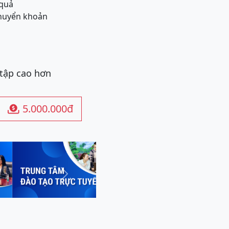
 quả
chuyển khoản
 tập cao hơn
5.000.000đ

Next