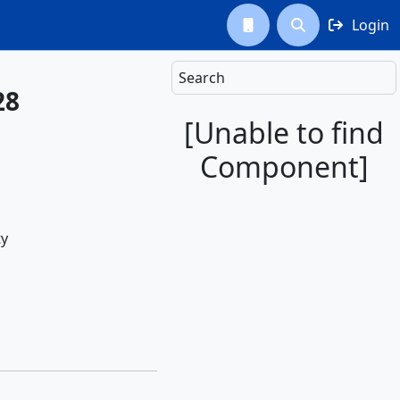
Login



Search
28
[Unable to find
Component]
ty