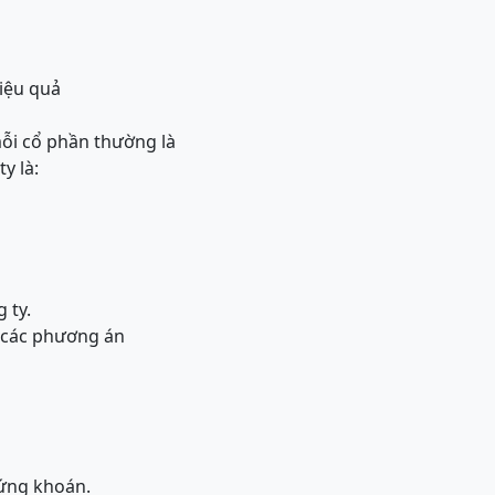
iệu quả
mỗi cổ phần thường là
y là:
 ty.
ả các phương án
hứng khoán.