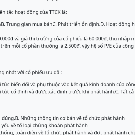
n tắc hoạt động của TTCK là:
n
B. Trung gian mua bán
C. Phát triển ổn định.
D. Hoạt động h
0.000đ và giá thị trường của cổ phiếu là 60.000đ, thu nhập 
c trên mỗi cổ phần thường là 2.500đ, vậy hệ số P/E của công t
g nhất với cổ phiếu ưu đãi:
lợi tức biến đổi và phụ thuộc vào kết quả kinh doanh của công
lợi tức cố định và được xác định trước khi phát hành.
C. Tất c
 đúng.
B. Những thông tin cơ bản về tổ chức phát hành
 yếu về tổ loại chứng khoán phát hành
thống, toàn diện về tổ chức phát hành và đợt phát hành c