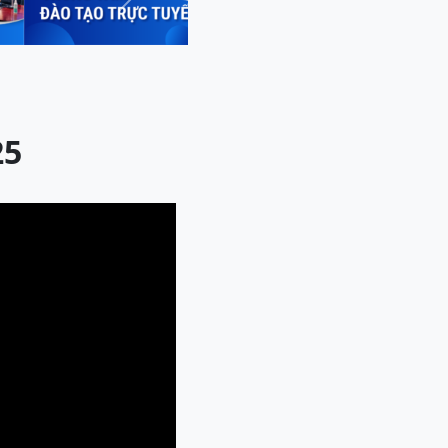
Next
25