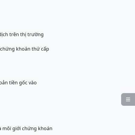
ịch trên thị trường
g chứng khoán thứ cấp
oản tiền gốc vào

à môi giới chứng khoán