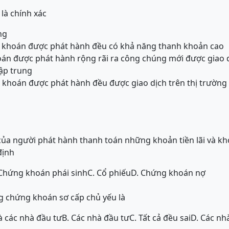
là chính xác
ng
ng khoán được phát hành đều có khả năng thanh khoản cao
oán được phát hành rộng rãi ra công chúng mới được giao d
ập trung
ng khoán được phát hành đều được giao dịch trên thị trườn
của người phát hành thanh toán những khoản tiền lãi và kh
định
 Chứng khoán phái sinh
C. Cổ phiếu
D. Chứng khoán nợ
g chứng khoán sơ cấp chủ yếu là
à các nhà đầu tư
B. Các nhà đầu tư
C. Tất cả đều sai
D. Các nh