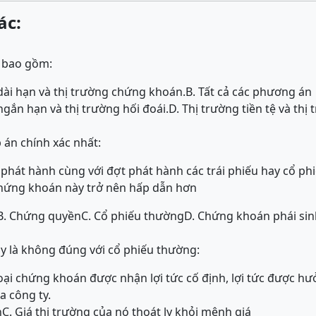
ác:
 bao gồm:
 dài hạn và thị trường chứng khoán.
B. Tất cả các phương án
ngắn hạn và thị trường hối đoái.
D. Thị trường tiền tệ và th
 án chính xác nhất:
phát hành cùng với đợt phát hành các trái phiếu hay cổ phi
chứng khoán này trở nên hấp dẫn hơn
B. Chứng quyền
C. Cổ phiếu thường
D. Chứng khoán phái sin
y là không đúng với cổ phiếu thường:
loại chứng khoán được nhận lợi tức cố định, lợi tức được h
 công ty.
n
C. Giá thị trường của nó thoát ly khỏi mệnh giá