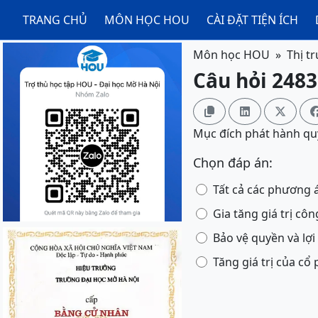
TRANG CHỦ
MÔN HỌC HOU
CÀI ĐẶT TIỆN ÍCH
Môn học HOU
Thị t
Câu hỏi 2483



Mục đích phát hành qu
Chọn đáp án:
Tất cả các phương 
Gia tăng giá trị công
Bảo vệ quyền và lợ
Tăng giá trị của cổ