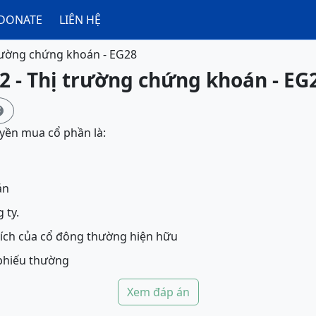
DONATE
LIÊN HỆ
rường chứng khoán - EG28
2 - Thị trường chứng khoán - EG

yền mua cổ phần là:
án
 ty.
i ích của cổ đông thường hiện hữu
 phiếu thường
Xem đáp án