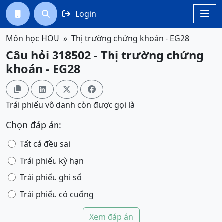
Login




Môn học HOU
Thị trường chứng khoán - EG28
Câu hỏi 318502 - Thị trường chứng
khoán - EG28




Trái phiếu vô danh còn được gọi là
Chọn đáp án:
Tất cả đều sai
Trái phiếu kỳ hạn
Trái phiếu ghi sổ
Trái phiếu có cuống
Xem đáp án