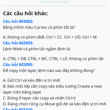
Các câu hỏi khác:
Câu hỏi 893082:
Bảng chỉnh mầu Curves có phím tắt là?
A. Không có phím tắt
B. Ctrl + C
C. Ctrl + U
D. Ctrl + M
Câu hỏi 602093:
Lệnh Weld có phím tắt ngầm định là:
A. CTRL + D
B. CTRL + W
C. CTRL + L
D. Không có phím tắt
Câu hỏi 602095:
Để copy một layer, lệnh nào sau đây không đúng?
A. Giữ Ctrl và kéo đến vị trí mới
B. Kéo một lớp cần copy vào biểu tượng Create a new
layer trên bảng layer
C. Đứng ở layer cần copy và nhấn Ctrl+J
D. Đang chọn công cụ Move giữ Alt và kéo đến vị trí mới
Câu hỏi 603316: