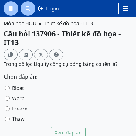
Login




Môn học HOU
Thiết kế đồ họa - IT13
Câu hỏi 137906 - Thiết kế đồ họa -
IT13




Trong bộ lọc Liquify công cụ đóng băng có tên là?
Chọn đáp án:
Bloat
Warp
Freeze
Thaw
Xem đáp án