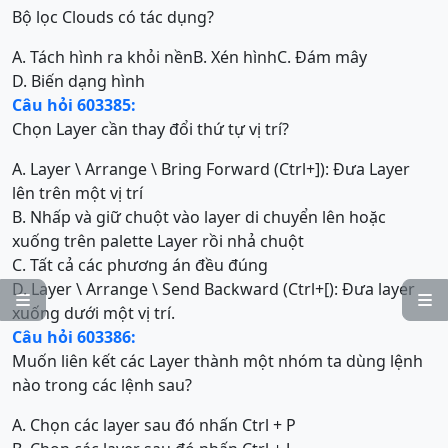
Bộ lọc Clouds có tác dụng?
A. Tách hình ra khỏi nền
B. Xén hình
C. Đám mây
D. Biến dạng hình
Câu hỏi 603385:
Chọn Layer cần thay đổi thứ tự vị trí?
A. Layer \ Arrange \ Bring Forward (Ctrl+]): Đưa Layer
lên trên một vị trí
B. Nhấp và giữ chuột vào layer di chuyển lên hoặc
xuống trên palette Layer rồi nhả chuột
C. Tất cả các phương án đều đúng
D. Layer \ Arrange \ Send Backward (Ctrl+[): Đưa layer


xuống dưới một vị trí.
Câu hỏi 603386:
Muốn liên kết các Layer thành một nhóm ta dùng lệnh
nào trong các lệnh sau?
A. Chọn các layer sau đó nhấn Ctrl + P