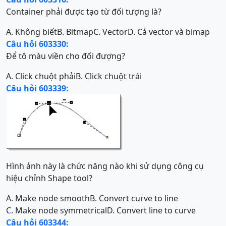
Container phải được tạo từ đối tượng là?
A. Không biết
B. Bitmap
C. Vector
D. Cả vector và bimap
Câu hỏi 603330:
Để tô màu viền cho đối đượng?
A. Click chuột phải
B. Click chuột trái
Câu hỏi 603339:
Hình ảnh này là chức năng nào khi sử dụng công cụ
hiệu chỉnh Shape tool?
A. Make node smooth
B. Convert curve to line
C. Make node symmetrical
D. Convert line to curve
Câu hỏi 603344: