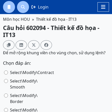
Login




Môn học HOU
Thiết kế đồ họa - IT13
Câu hỏi 602094 - Thiết kế đồ họa -
IT13




Để mở rộng khung viền cho vùng chọn, sử dụng lệnh?
Chọn đáp án:
Select\Modify\Contract
Select\Modify\
Smooth
Select\Modify\
Border
Select\Modify\