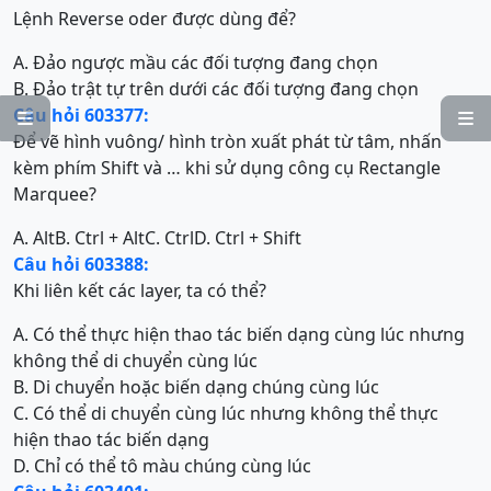
Lệnh Reverse oder được dùng để?
A. Đảo ngược mầu các đối tượng đang chọn
B. Đảo trật tự trên dưới các đối tượng đang chọn
Câu hỏi 603377:


Để vẽ hình vuông/ hình tròn xuất phát từ tâm, nhấn
kèm phím Shift và … khi sử dụng công cụ Rectangle
Marquee?
A. Alt
B. Ctrl + Alt
C. Ctrl
D. Ctrl + Shift
Câu hỏi 603388:
Khi liên kết các layer, ta có thể?
A. Có thể thực hiện thao tác biến dạng cùng lúc nhưng
không thể di chuyển cùng lúc
B. Di chuyển hoặc biến dạng chúng cùng lúc
C. Có thể di chuyển cùng lúc nhưng không thể thực
hiện thao tác biến dạng
D. Chỉ có thể tô màu chúng cùng lúc