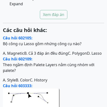
Expand
Xem đáp án
Các câu hỏi khác:
Câu hỏi 602105:
Bộ công cụ Lasso gồm nhứng công cụ nào?
A. Magnetic
B. Cả 3 đáp án đều đúng
C. Polygon
D. Lasso
Câu hỏi 602109:
Theo ngầm định Palete Layers nằm cùng nhóm với
palete?
A. Style
B. Color
C. History
Câu hỏi 603333: