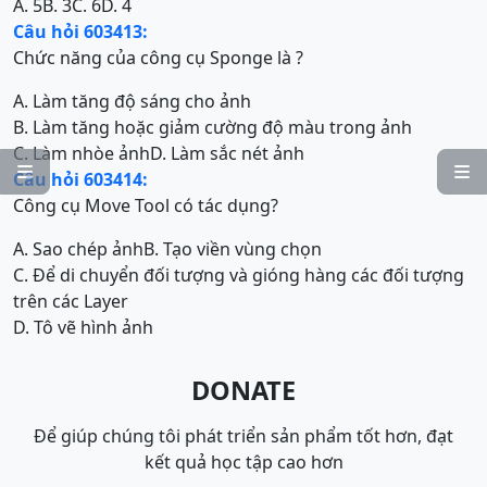
A. 5
B. 3
C. 6
D. 4
Câu hỏi 603413:
Chức năng của công cụ Sponge là ?
A. Làm tăng độ sáng cho ảnh
B. Làm tăng hoặc giảm cường độ màu trong ảnh
C. Làm nhòe ảnh
D. Làm sắc nét ảnh


Câu hỏi 603414:
Công cụ Move Tool có tác dụng?
A. Sao chép ảnh
B. Tạo viền vùng chọn
C. Để di chuyển đối tượng và gióng hàng các đối tượng
trên các Layer
D. Tô vẽ hình ảnh
DONATE
Để giúp chúng tôi phát triển sản phẩm tốt hơn, đạt
kết quả học tập cao hơn