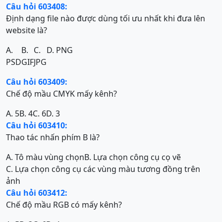
Câu hỏi 603408:
Định dạng file nào được dùng tối ưu nhất khi đưa lên
website là?
A.
B.
C.
D. PNG
PSD
GIF
JPG
Câu hỏi 603409:
Chế độ mầu CMYK mấy kênh?
A. 5
B. 4
C. 6
D. 3
Câu hỏi 603410:
Thao tác nhấn phím B là?
A. Tô màu vùng chọn
B. Lựa chọn công cụ cọ vẽ
C. Lựa chọn công cụ các vùng màu tương đồng trên
ảnh
Câu hỏi 603412:
Chế độ mầu RGB có mấy kênh?