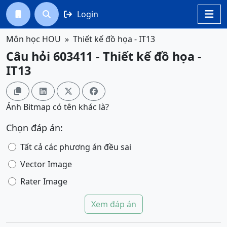
Login




Môn học HOU
Thiết kế đồ họa - IT13
Câu hỏi 603411 - Thiết kế đồ họa -
IT13




Ảnh Bitmap có tên khác là?
Chọn đáp án:
Tất cả các phương án đều sai
Vector Image
Rater Image
Xem đáp án