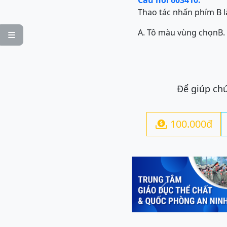
Câu hỏi 603410:
Thao tác nhấn phím B l
A. Tô màu vùng chọn
B.

Để giúp chú
100.000đ

Previous