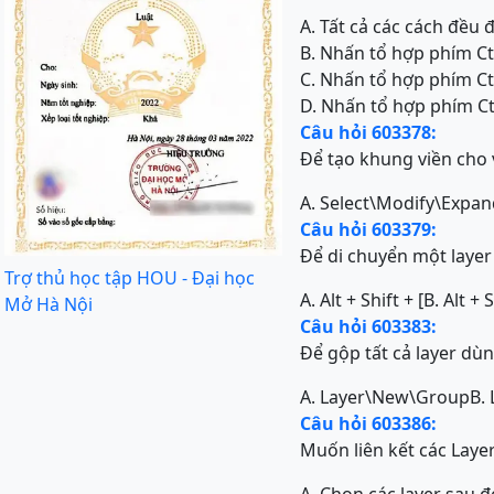
A. Tất cả các cách đều
B. Nhấn tổ hợp phím Ct
C. Nhấn tổ hợp phím Ct
D. Nhấn tổ hợp phím Ct
Câu hỏi 603378:
Để tạo khung viền cho
A. Select\Modify\Expan
Câu hỏi 603379:
Để di chuyển một laye
Trợ thủ học tập HOU - Đại học
A. Alt + Shift + [
B. Alt + S
Mở Hà Nội
Câu hỏi 603383:
Để gộp tất cả layer dùn
A. Layer\New\Group
B. 
Câu hỏi 603386:
Muốn liên kết các Laye