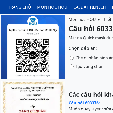
TRANG CHỦ
MÔN HỌC HOU
CÀI ĐẶT TIỆN ÍCH
Môn học HOU
Thiết
Câu hỏi 60339
Mặt nạ Quick mask dù
Chọn đáp án:
Che đi phần hình ả
Tạo vùng chọn
Các câu hỏi kh
Câu hỏi 603376:
Muốn quay layer chứa ả