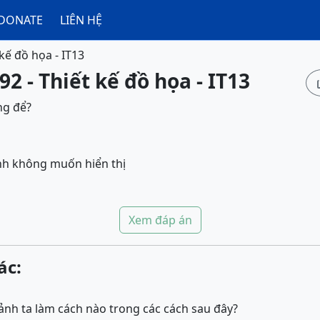
DONATE
LIÊN HỆ
 kế đồ họa - IT13
2 - Thiết kế đồ họa - IT13
ng để?
nh không muốn hiển thị
Xem đáp án
ác:
nh ta làm cách nào trong các cách sau đây?