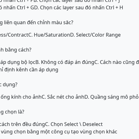
ó nhấn Ctrl + P
B. Chọn các layer sau đó nhấn Ctrl + J
ó nhấn Ctrl + G
D. Chọn các layer sau đó nhấn Ctrl + H
g liên quan đến chỉnh màu săc?
ess/Contract
C. Hue/Saturation
D. Select/Color Range
nh bằng cách?
 áp dụng bộ lọc
B. Không có đáp án đúng
C. Cách nào cũng 
chỉ định kênh cần áp dụng
c dụng?
 ống kính cho ảnh
C. Sắc nét cho ảnh
D. Quầng sáng mô phỏ
g chọn là?
 cách trên đều đúng
C. Chọn Select \ Deselect
i vùng chọn bằng một công cụ tạo vùng chọn khác