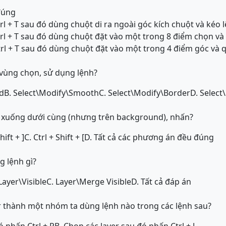
 đúng
rl + T sau đó dùng chuột di ra ngoài góc kích chuột và kéo
rl + T sau đó dùng chuột đặt vào một trong 8 điểm chọn và
rl + T sau đó dùng chuột đặt vào một trong 4 điểm góc và 
 vùng chọn, sử dụng lệnh?
d
B. Select\Modify\Smooth
C. Select\Modify\Border
D. Select
r xuống dưới cùng (nhưng trên background), nhấn?
hift + ]
C. Ctrl + Shift + [
D. Tất cả các phương án đều đúng
g lệnh gì?
Layer\Visible
C. Layer\Merge Visible
D. Tất cả đáp án
r thành một nhóm ta dùng lệnh nào trong các lệnh sau?