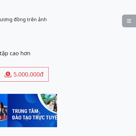
tương đồng trên ảnh

 tập cao hơn
5.000.000đ

Next