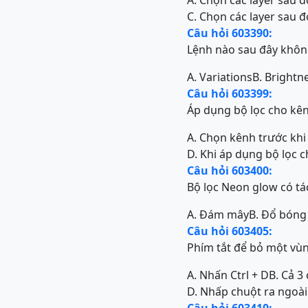
A. Chọn các layer sau đ
C. Chọn các layer sau đ
Câu hỏi 603390:
Lệnh nào sau đây khôn
A. Variations
B. Brightn
Câu hỏi 603399:
Áp dụng bộ lọc cho kê
A. Chọn kênh trước khi
D. Khi áp dụng bộ lọc 
Câu hỏi 603400:
Bộ lọc Neon glow có tá
A. Đám mây
B. Đổ bóng
Câu hỏi 603405:
Phím tắt để bỏ một vùn
A. Nhấn Ctrl + D
B. Cả 3
D. Nhấp chuột ra ngoà