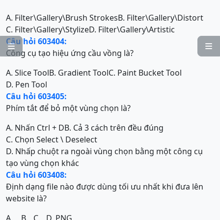
A. Filter\Gallery\Brush Strokes
B. Filter\Gallery\Distort
C. Filter\Gallery\Stylize
D. Filter\Gallery\Artistic
Câu hỏi 603404:


Công cụ tạo hiệu ứng cầu vồng là?
A. Slice Tool
B. Gradient Tool
C. Paint Bucket Tool
D. Pen Tool
Câu hỏi 603405:
Phím tắt để bỏ một vùng chọn là?
A. Nhấn Ctrl + D
B. Cả 3 cách trên đều đúng
C. Chọn Select \ Deselect
D. Nhấp chuột ra ngoài vùng chọn bằng một công cụ
tạo vùng chọn khác
Câu hỏi 603408:
Định dạng file nào được dùng tối ưu nhất khi đưa lên
website là?
A.
B.
C.
D. PNG