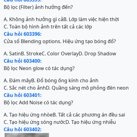
Bộ lọc (Filter) ảnh hưởng đến?
A. Không ảnh hưởng gì cả
B. Lớp làm việc hiện thời
C. Toàn bộ hình ảnh trên tất cả các lớp
Câu hỏi 603396:
Cửa sổ Blending options. Hiệu ứng tạo bóng đổ?
A. Satin
B. Stroke
C. Color Overlay
D. Drop Shadow
Câu hỏi 603400:
Bộ lọc Neon glow có tác dụng?
A. Đám mây
B. Đổ bóng ống kính cho ảnh
C. Sắc nét cho ảnh
D. Quầng sáng mô phỏng đèn neon
Câu hỏi 603401:
Bộ lọc Add Noise có tác dụng?
A. Tạo hiệu ứng nhòe
B. Tất cả các phương án đều sai
C. Tạo hiệu ứng sóng nước
D. Tạo hiệu ứng nhiễu
Câu hỏi 603402: