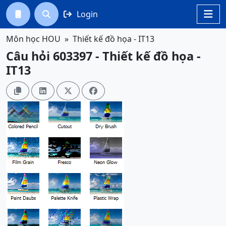
Login




Môn học HOU
Thiết kế đồ họa - IT13
Câu hỏi 603397 - Thiết kế đồ họa -
IT13



