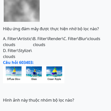
Hiệu ứng đám mây được thực hiện nhờ bộ lọc nào?
A. Filter\Artistic\
B. Filter\Render\
C. Filter\Blur\clouds
clouds
clouds
D. Filter\Stylize\
clouds
Câu hỏi 603403:
Hình ảnh này thuộc nhóm bộ lọc nào?