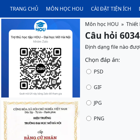
TRANG CHỦ
MÔN HỌC HOU
CÀI ĐẶT TIỆN ÍCH
Môn học HOU
Thiết
Câu hỏi 60340
Định dạng file nào được
Chọn đáp án:
PSD
GIF
JPG
PNG