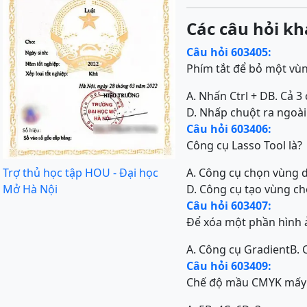
Các câu hỏi kh
Câu hỏi 603405:
Phím tắt để bỏ một vùn
A. Nhấn Ctrl + D
B. Cả 3
D. Nhấp chuột ra ngoà
Câu hỏi 603406:
Công cụ Lasso Tool là?
Trợ thủ học tập HOU - Đại học
A. Công cụ chọn vùng 
Mở Hà Nội
D. Công cụ tạo vùng ch
Câu hỏi 603407:
Để xóa một phần hình 
A. Công cụ Gradient
B. 
Câu hỏi 603409:
Chế độ mầu CMYK mấy