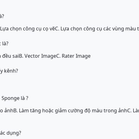
à?
 Lựa chọn công cụ cọ vẽ
C. Lựa chọn công cụ các vùng màu 
 là?
 đều sai
B. Vector Image
C. Rater Image
y kênh?
 Sponge là ?
ho ảnh
B. Làm tăng hoặc giảm cường độ màu trong ảnh
C. L
tác dụng?