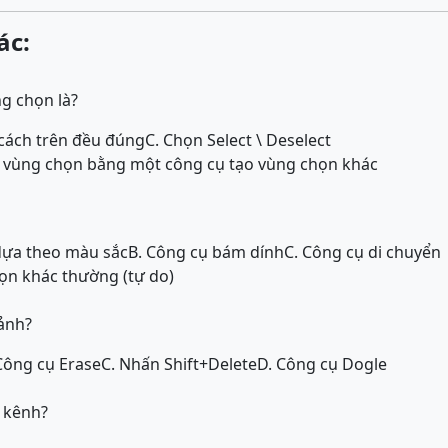
ác:
g chọn là?
 cách trên đều đúng
C. Chọn Select \ Deselect
i vùng chọn bằng một công cụ tạo vùng chọn khác
dựa theo màu sắc
B. Công cụ bám dính
C. Công cụ di chuyển
ọn khác thường (tự do)
ảnh?
Công cụ Erase
C. Nhấn Shift+Delete
D. Công cụ Dogle
 kênh?