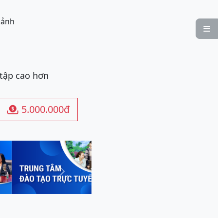
 ảnh

 tập cao hơn
5.000.000đ

Next