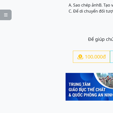
A. Sao chép ảnh
B. Tạo 
C. Để di chuyển đối tư

Để giúp chú
100.000đ

Previous