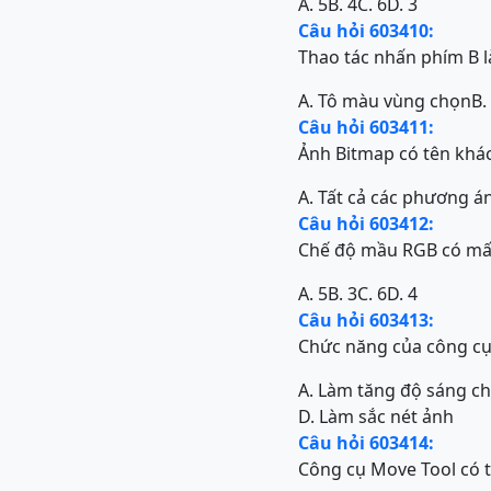
A. 5
B. 4
C. 6
D. 3
Câu hỏi 603410:
Thao tác nhấn phím B l
A. Tô màu vùng chọn
B.
Câu hỏi 603411:
Ảnh Bitmap có tên khác
A. Tất cả các phương án
Câu hỏi 603412:
Chế độ mầu RGB có mấ
A. 5
B. 3
C. 6
D. 4
Câu hỏi 603413:
Chức năng của công cụ
A. Làm tăng độ sáng c
D. Làm sắc nét ảnh
Câu hỏi 603414:
Công cụ Move Tool có 