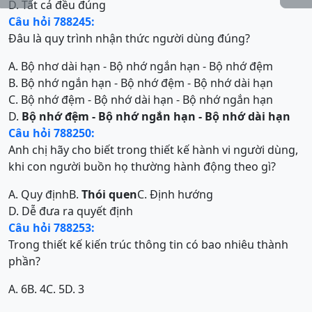
D. Tất cả đều đúng
Câu hỏi 788245:
Đâu là quy trình nhận thức người dùng đúng?
A. Bộ nhơ dài hạn - Bộ nhớ ngắn hạn - Bộ nhớ đệm
B. Bộ nhớ ngắn hạn - Bộ nhớ đệm - Bộ nhớ dài hạn
C. Bộ nhớ đệm - Bộ nhớ dài hạn - Bộ nhớ ngắn hạn
D.
Bộ nhớ đệm - Bộ nhớ ngắn hạn - Bộ nhớ dài hạn
Câu hỏi 788250:
Anh chị hãy cho biết trong thiết kế hành vi người dùng,
khi con người buồn họ thường hành động theo gì?
A. Quy định
B.
Thói quen
C. Định hướng
D. Dễ đưa ra quyết định
Câu hỏi 788253:
Trong thiết kế kiến trúc thông tin có bao nhiêu thành
phần?
A. 6
B. 4
C. 5
D. 3