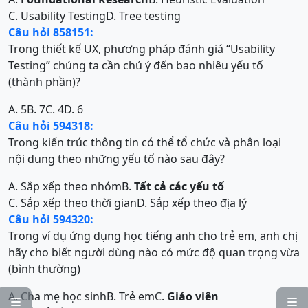
C. Usability Testing
D. Tree testing
Câu hỏi 858151:
Trong thiết kế UX, phương pháp đánh giá “Usability
Testing” chúng ta cần chú ý đến bao nhiêu yếu tố
(thành phần)?
A. 5
B. 7
C. 4
D. 6
Câu hỏi 594318:
Trong kiến trúc thông tin có thể tổ chức và phân loại
nội dung theo những yếu tố nào sau đây?
A. Sắp xếp theo nhóm
B.
Tất cả các yếu tố
C. Sắp xếp theo thời gian
D. Sắp xếp theo địa lý
Câu hỏi 594320:
Trong ví dụ ứng dụng học tiếng anh cho trẻ em, anh chị
hãy cho biết người dùng nào có mức độ quan trọng vừa
(bình thường)
A. Cha mẹ học sinh
B. Trẻ em
C.
Giáo viên

