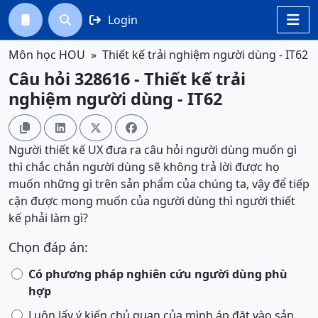
Login




Môn học HOU
Thiết kế trải nghiệm người dùng - IT62
Câu hỏi 328616 - Thiết kế trải
nghiệm người dùng - IT62




Người thiết kế UX đưa ra câu hỏi người dùng muốn gì
thì chắc chắn người dùng sẽ không trả lời được họ
muốn những gì trên sản phẩm của chúng ta, vậy để tiếp
cận được mong muốn của người dùng thì người thiết
kế phải làm gì?
Chọn đáp án:
Có phương pháp nghiên cứu người dùng phù
hợp
Luôn lấy ý kiến chủ quan của mình áp đặt vào sản